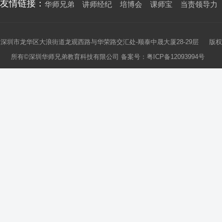
友情链接：
华师兄弟
讲师经纪
培博会
课师宝
当责领导力
深圳市龙华区大浪街道龙观西路与华荣路交汇处-顺泰中晟大厦28-29层 版权
所有©深圳华师兄弟教育科技有限公司 备案号：
粤ICP备12093994号