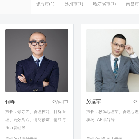
珠海市(1)
苏州市(1)
哈尔滨市(1)
南昌市(
何峰
彭远军
深圳市
擅长：领导力、管理技能、目标管
擅长：教练心理学、管理心理
理、高效沟通、情商修炼、情绪与
职场EAP疏导等
压力管理等
管理效能提升专家
管理心理学应用专家