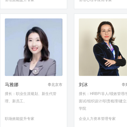
马雅娜
刘冰
北京市
擅长：职业生涯规划、新生代管
擅长：HRBP/非人/绩效管理/
理、新员工、
面试/组织设计/职责梳理/建
学院
职场效能提升专家
企业人力资本管理专家