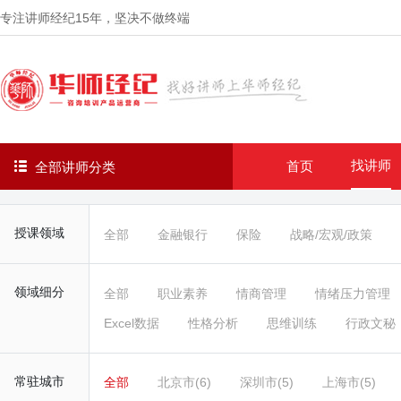
专注讲师经纪
15年
，坚决不做终端
找讲师
首页
全部讲师分类
授课领域
全部
金融银行
保险
战略/宏观/政策
领域细分
全部
职业素养
情商管理
情绪压力管理
Excel数据
性格分析
思维训练
行政文秘
常驻城市
全部
北京市(6)
深圳市(5)
上海市(5)