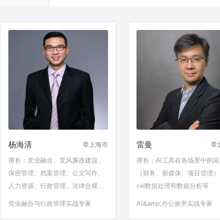
杨海清
雷曼
上海市
擅长：党业融合、党风廉政建设、
擅长：AI工具在各场景中的应
保密管理、档案管理、公文写作、
（财务、新媒体、项目管理）
人力资源、行政管理、法律合规、
cel数据处理和数据分析等
工会干部素质提升、……
党业融合与行政管理实战专家
AI&amp;办公效率实战专家