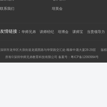
联系我们
培英会
友情链接：
华师兄弟
讲师经纪
培博会
课师宝
当责领导力
深圳市龙华区大浪街道龙观西路与华荣路交汇处-顺泰中晟大厦28-29层 版权
所有©深圳华师兄弟教育科技有限公司 备案号：
粤ICP备12093994号