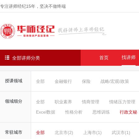
专注讲师经纪
15年
，坚决不做终端
找讲师
首页
全部讲师分类
授课领域
全部
金融银行
保险
战略/宏观/政策
领域细分
全部
职业素养
情商管理
情绪压力管理
Excel数据
性格分析
思维训练
行政文秘
常驻城市
全部
北京市(2)
上海市(1)
武汉市(1)