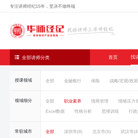
专注讲师经纪
15年
，坚决不做终端
找
首页
全部讲师分类
授课领域
全部
金融银行
保险
战略/宏观/政策
领域细分
全部
职业素养
情商管理
情绪压力
Excel数据
性格分析
思维训练
行政
常驻城市
全部
深圳市(8)
北京市(5)
武汉市(4