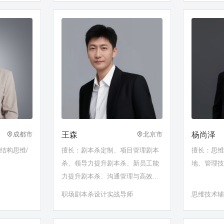
练领导力
王森
杨尚泽
成都市
北京市
结构思维/
擅长：剧本杀定制、项目管理剧本
擅长：思
杀、领导力提升剧本杀、新员工能
地、管理
力提升剧本杀、沟通管理与高效协
作剧本杀等
职场剧本杀设计实战导师
思维技术