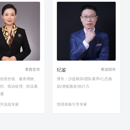
纪鉴
西安市
深圳市
务创造价值、服务增效、
擅长：沙盘模拟/团队素养/心态激
管控、投诉处理、职业素
励/潜能激发/执行力
沟通
提升实战专家
情境体验引导专家