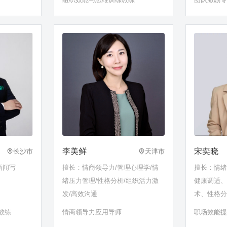
李美鲜
宋奕晓
长沙市
天津市
新闻写
擅长：情商领导力/管理心理学/情
擅长：情
绪压力管理/性格分析/组织活力激
健康调适、
发/高效沟通
术、性格
素养提升
教练
情商领导力应用导师
职场效能
势探索、