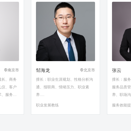
邹海龙
张云
南京市
北京市
成长、商务
擅长：职业生涯规划、性格分析沟
擅长：服
礼仪、客户
通、报联商、情绪压力、职业素
服务品质
术、服务型
养....
养、职场
形象塑造与
职业发展教练
服务效能
管理等