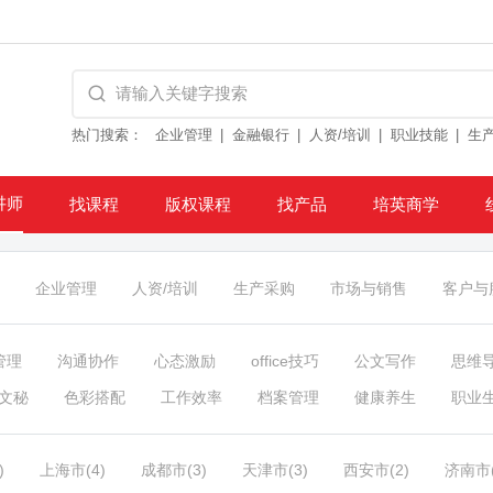
热门搜索：
企业管理
金融银行
人资/培训
职业技能
生
讲师
找课程
版权课程
找产品
培英商学
企业管理
人资/培训
生产采购
市场与销售
客户与
管理
沟通协作
心态激励
office技巧
公文写作
思维
文秘
色彩搭配
工作效率
档案管理
健康养生
职业
)
上海市(4)
成都市(3)
天津市(3)
西安市(2)
济南市(