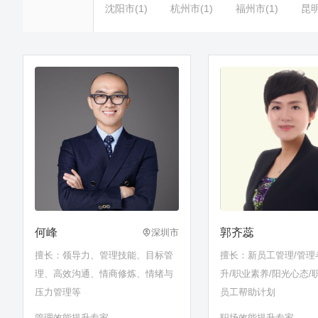
沈阳市(1)
杭州市(1)
福州市(1)
昆明
何峰
郭齐蕊
深圳市
擅长：领导力、管理技能、目标管
擅长：新员工管理/管理
理、高效沟通、情商修炼、情绪与
升/职业素养/阳光心态/
压力管理等
员工帮助计划
管理效能提升专家
职场效能提升专家