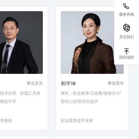
等
服务热线
关注我们
回到顶部
和平坤
北京市
东莞市
维技术应用、职场工具落
擅长：职业素养/正能量/情绪压力/
技能提升等
阳光心态/职业化提升
辅导教练
职业素养提升专家