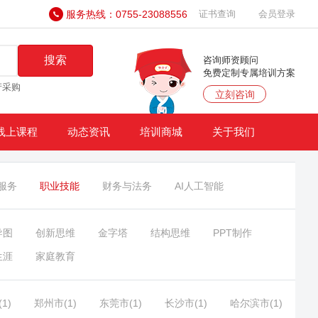
服务热线：0755-23088556
证书查询
会员登录
搜索
咨询师资顾问
免费定制专属培训方案
产采购
立刻咨询
线上课程
动态资讯
培训商城
关于我们
服务
职业技能
财务与法务
AI人工智能
导图
创新思维
金字塔
结构思维
PPT制作
生涯
家庭教育
1)
郑州市(1)
东莞市(1)
长沙市(1)
哈尔滨市(1)