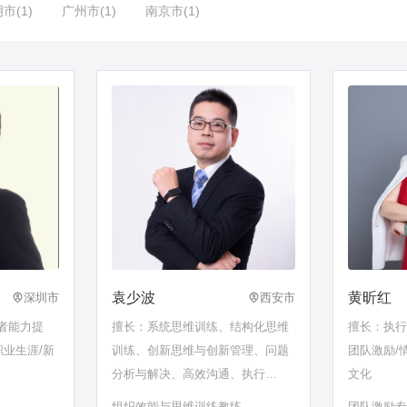
市(1)
广州市(1)
南京市(1)
袁少波
黄昕红
深圳市
西安市
者能力提
擅长：系统思维训练、结构化思维
擅长：执行
职业生涯/新
训练、创新思维与创新管理、问题
团队激励/
分析与解决、高效沟通、执行
文化
力……
组织效能与思维训练教练
团队激励