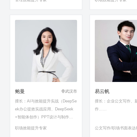
鲍曼
易云帆
武汉市
擅长：AI与效能提升实战（DeepSe
擅长：企业公文写作、
ek办公提效实战应用、DeepSeek
作……
+智能体创作）PPT设计与制作、A
I应用、结构化思维、问题分析与解
职场效能提升专家
公文写作/职场书面表达
决等