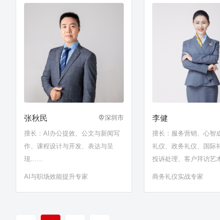
张秋民
李健
深圳市
擅长：AI办公提效、公文与新闻写
擅长：服务营销、心智
作、课程设计与开发、表达与呈
礼仪、政务礼仪、国际
现……
投诉处理、客户拜访艺
心智、职业素养、职业
AI与职场效能提升专家
商务礼仪实战专家
气质提升、情绪与压力