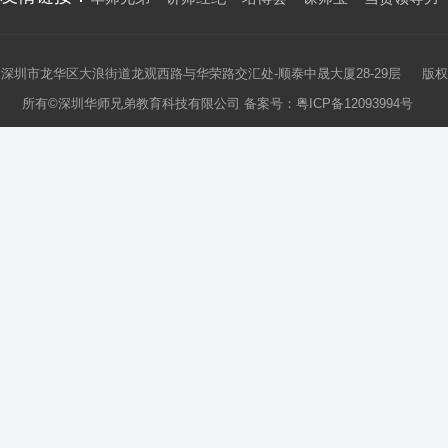
深圳市龙华区大浪街道龙观西路与华荣路交汇处-顺泰中晟大厦28-29层 版权
所有©深圳华师兄弟教育科技有限公司 备案号：
粤ICP备12093994号