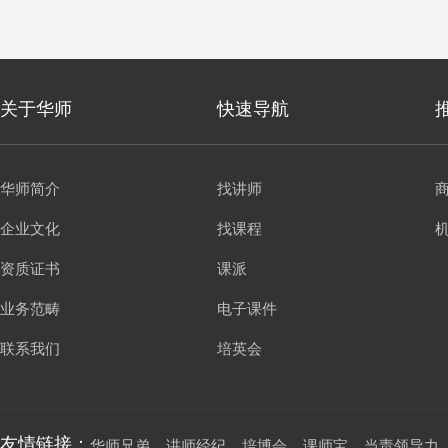
理提升……
关于华师
快速导航
华师简介
找讲师
企业文化
找课程
资质证书
课派
业务范畴
电子课件
联系我们
培英会
友情链接：
华师兄弟
讲师经纪
培博会
课师宝
当责领导力