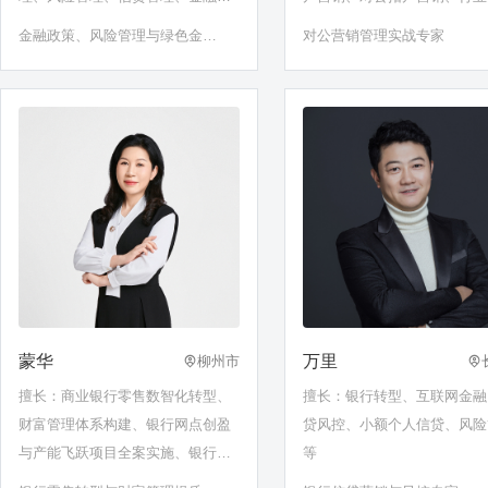
务乡村振兴、中共领导下的百年金
及供应链融资、支行行长经营
金融政策、风险管理与绿色金融
对公营销管理实战专家
融史
能力提升、对公客户经理技能
专家
升、小微（普惠）贷款尽职调
授信风险全流程管理……
蒙华
万里
柳州市
擅长：商业银行零售数智化转型、
擅长：银行转型、互联网金融
财富管理体系构建、银行网点创盈
贷风控、小额个人信贷、风险
与产能飞跃项目全案实施、银行零
等
售品牌建设与推广、财富管理与资