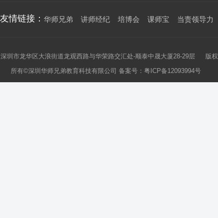
友情链接：
华师兄弟
讲师经纪
培博会
课师宝
当责领导力
深圳市龙华区大浪街道龙观西路与华荣路交汇处-顺泰中晟大厦28-29层 版权
所有©深圳华师兄弟教育科技有限公司 备案号：
粤ICP备12093994号