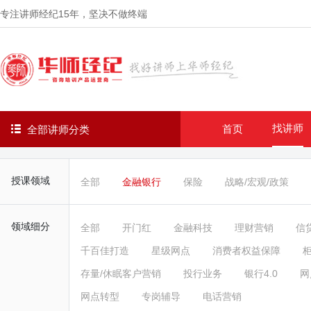
专注讲师经纪
15年
，坚决不做终端
找讲师
首页
全部讲师分类
授课领域
全部
金融银行
保险
战略/宏观/政策
领域细分
全部
开门红
金融科技
理财营销
信
千百佳打造
星级网点
消费者权益保障
存量/休眠客户营销
投行业务
银行4.0
网
网点转型
专岗辅导
电话营销