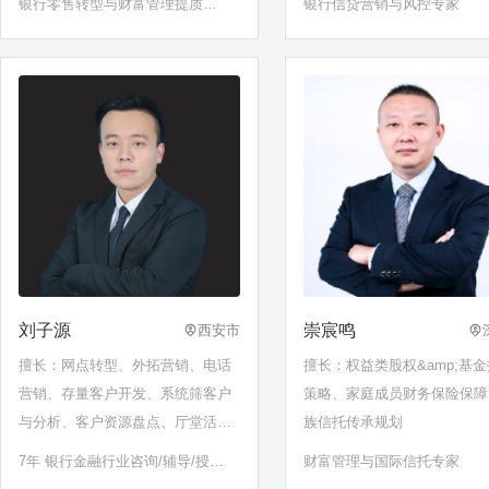
银行零售转型与财富管理提质全
银行信贷营销与风控专家
产配置、客户营销与客户关系管
案落地专家
理、商业银行公司治理与董监高履
职、金融机构合规风险管理、案防
与员工行为管理、反洗钱反电诈及
消费者权
刘子源
崇宸鸣
西安市
擅长：网点转型、外拓营销、电话
擅长：权益类股权&amp;基
营销、存量客户开发、系统筛客户
策略、家庭成员财务保险保障
与分析、客户资源盘点、厅堂活动
族信托传承规划
设计
7年 银行金融行业咨询/辅导/授课
财富管理与国际信托专家