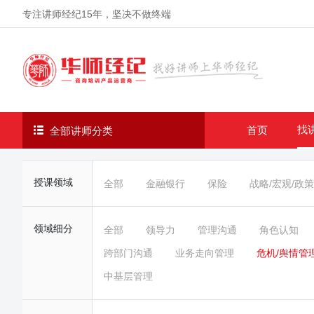
专注讲师经纪
15年
，坚决不做终端
找
首页
全部讲师分类
授课领域
全部
金融银行
保险
战略/宏观/政策
领域细分
全部
领导力
管理沟通
角色认知
跨部门沟通
业务走向管理
危机/舆情管
中基层管理