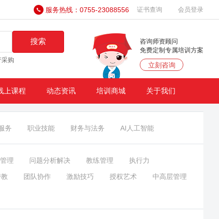
服务热线：0755-23088556
证书查询
会员登录
搜索
咨询师资顾问
免费定制专属培训方案
产采购
立刻咨询
线上课程
动态资讯
培训商城
关于我们
服务
职业技能
财务与法务
AI人工智能
管理
问题分析解决
教练管理
执行力
带教
团队协作
激励技巧
授权艺术
中高层管理