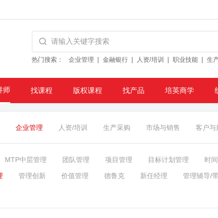
热门搜索：
企业管理
金融银行
人资/培训
职业技能
生
讲师
找课程
版权课程
找产品
培英商学
企业管理
人资/培训
生产采购
市场与销售
客户与
MTP中层管理
团队管理
项目管理
目标计划管理
时间
理
管理创新
价值管理
德鲁克
新任经理
管理辅导/