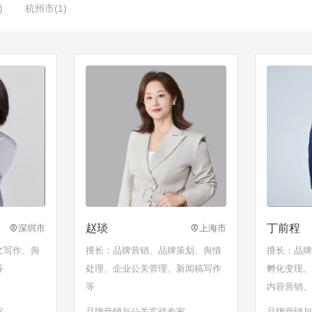
)
杭州市(1)
赵琰
丁前程
深圳市
上海市
文写作、舆
擅长：品牌营销、品牌策划、舆情
擅长：品牌
等
处理、企业公关管理、新闻稿写作
孵化变现
等
内容营销
机管理、
家
品牌营销与公关实战专家
品牌营销与