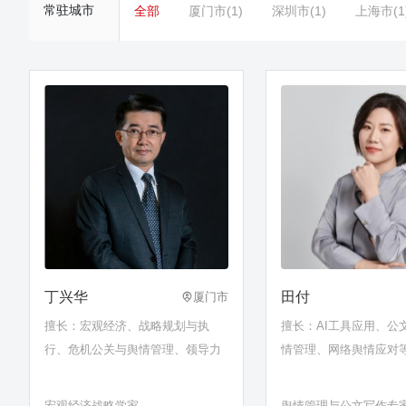
常驻城市
全部
厦门市(1)
深圳市(1)
上海市(1
丁兴华
田付
厦门市
擅长：宏观经济、战略规划与执
擅长：AI工具应用、公
行、危机公关与舆情管理、领导力
情管理、网络舆情应对
宏观经济战略学家
舆情管理与公文写作专