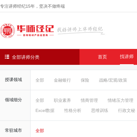
专注讲师经纪
15年
，坚决不做终端
找讲师
首页
全部讲师分类
授课领域
全部
金融银行
保险
战略/宏观/政策
领域细分
全部
职业素养
情商管理
情绪压力管理
Excel数据
性格分析
思维训练
行政文秘
常驻城市
全部