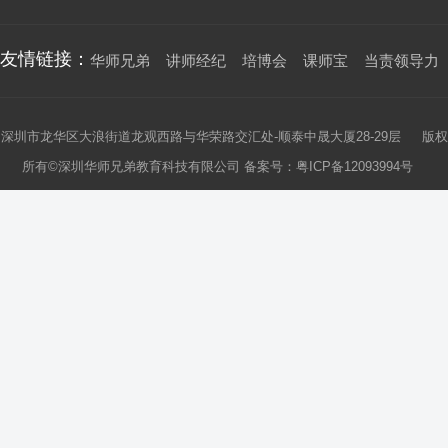
友情链接：
华师兄弟
讲师经纪
培博会
课师宝
当责领导力
深圳市龙华区大浪街道龙观西路与华荣路交汇处-顺泰中晟大厦28-29层 版权
所有©深圳华师兄弟教育科技有限公司 备案号：
粤ICP备12093994号