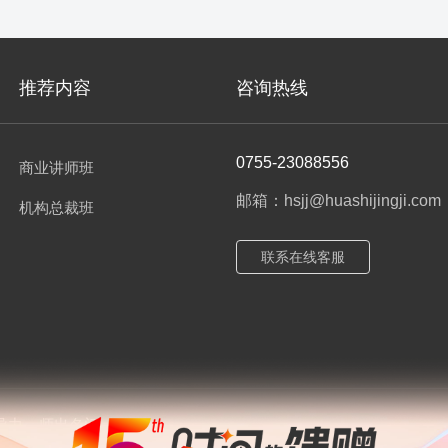
推荐内容
咨询热线
0755-23088556
商业讲师班
邮箱：hsjj@huashijingji.com
机构总裁班
联系在线客服
导力
师出名门