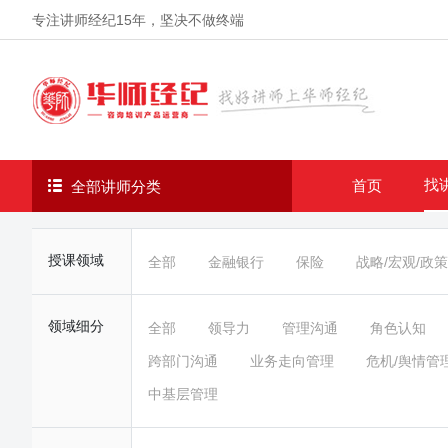
专注讲师经纪
15年
，坚决不做终端
找
首页
全部讲师分类
授课领域
全部
金融银行
保险
战略/宏观/政策
领域细分
全部
领导力
管理沟通
角色认知
跨部门沟通
业务走向管理
危机/舆情管
中基层管理