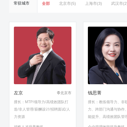
常驻城市
全部
北京市(5)
上海市(3)
武汉市(2
左京
钱思菁
北京市
擅长：MTP/领导力/高绩效团队打
擅长：教练领导力、非
造/非人管理/薪酬设计/招聘面试/人
力、跨部门沟通与协作
力资源
能提升、高绩效团队管
划管理等
战略人才培养教练
企业管理效能提升教练