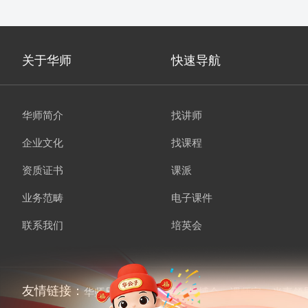
关于华师
快速导航
华师简介
找讲师
企业文化
找课程
资质证书
课派
业务范畴
电子课件
联系我们
培英会
友情链接：
华师兄弟
讲师经纪
培博会
课师宝
当责领