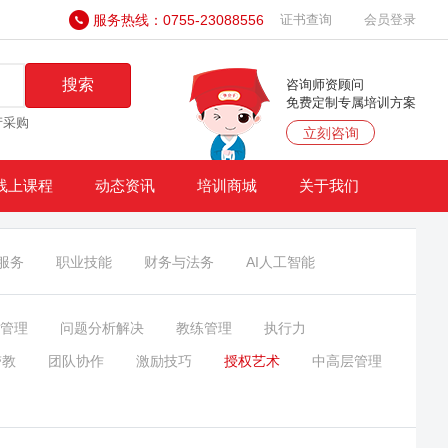
服务热线：0755-23088556
证书查询
会员登录
搜索
咨询师资顾问
免费定制专属培训方案
产采购
立刻咨询
线上课程
动态资讯
培训商城
关于我们
服务
职业技能
财务与法务
AI人工智能
管理
问题分析解决
教练管理
执行力
带教
团队协作
激励技巧
授权艺术
中高层管理