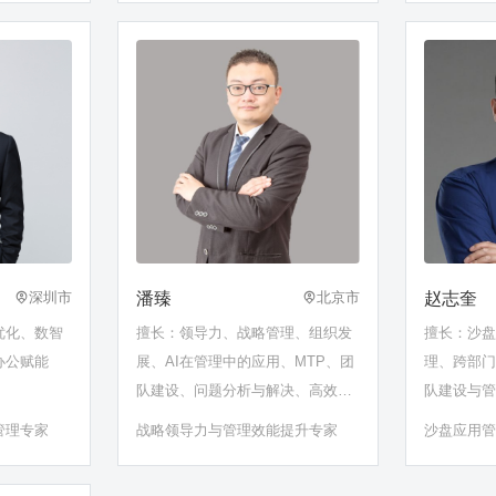
潘臻
赵志奎
深圳市
北京市
优化、数智
擅长：领导力、战略管理、组织发
擅长：沙
办公赋能
展、AI在管理中的应用、MTP、团
理、跨部
队建设、问题分析与解决、高效沟
队建设与
通、授权激励、非人、部属培育
管理专家
战略领导力与管理效能提升专家
沙盘应用