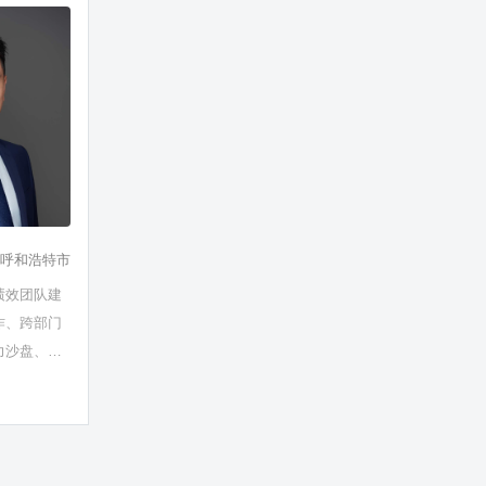
呼和浩特市
绩效团队建
作、跨部门
力沙盘、问
建沙盘……