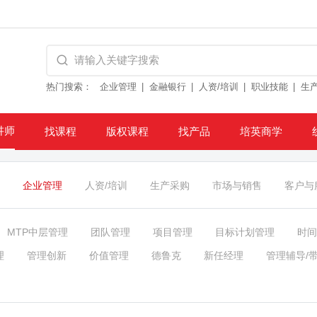
热门搜索：
企业管理
金融银行
人资/培训
职业技能
生
讲师
找课程
版权课程
找产品
培英商学
企业管理
人资/培训
生产采购
市场与销售
客户与
MTP中层管理
团队管理
项目管理
目标计划管理
时间
理
管理创新
价值管理
德鲁克
新任经理
管理辅导/