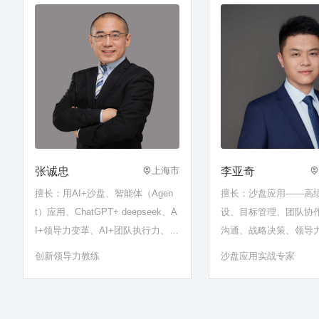
张诚忠
李亚奇
上海市
擅长：用AI+沙盘、智能体（Agen
擅长：沙盘应用——高
t）应用、ChatGPT+ deepseek、A
设、目标管理、团队协
I+领导力变革、AI+团队执行力、AI
沟通、战略决策、领导
+跨部门沟通、AI+问题解决的推演
题分析与解决、党史党
创新领导力教练
沙盘应用实战专家
与复盘等