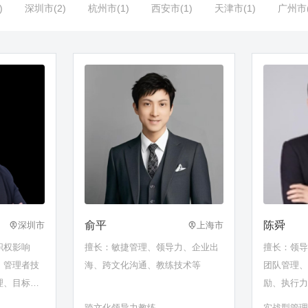
)
深圳市(2)
杭州市(1)
西安市(1)
天津市(1)
广州市(
俞平
陈舜
深圳市
上海市
职权影响
擅长：敏捷管理、领导力、企业出
擅长：领
、管理者技
海、跨文化沟通、教练技术等
团队管理
理、目标计
励、执行
管理三板
跨文化领导力教练
实战型管