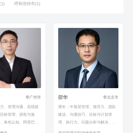
1)
呼和浩特市(1)
邵华
广州市
北京市
导力、管理沟通、高绩效
擅长：中基层管理、领导力、团队
、目标管理、授权与激
建设、沟通技巧、目标与计划管
力、角色认知、阿里巴巴
理、执行力、问题分析与解决、创
斧
新思维、职场效能、AI⁺管理场景化
理教练
资深管理与职场效能专家