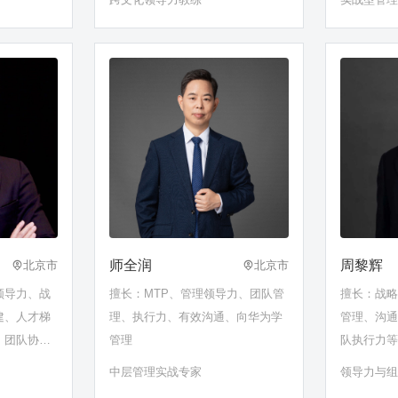
师全润
周黎辉
北京市
北京市
领导力、战
擅长：MTP、管理领导力、团队管
擅长：战
建、人才梯
理、执行力、有效沟通、向华为学
管理、沟通
、团队协
管理
队执行力
生培养
中层管理实战专家
领导力与