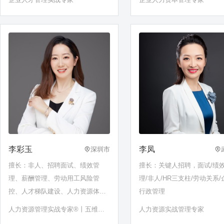
李彩玉
李凤
深圳市
擅长：非人、招聘面试、绩效管
擅长：关键人招聘，面试/绩
理、薪酬管理、劳动用工风险管
理/非人/HR三支柱/劳动关系/
控、人才梯队建设、人力资源体系
行政管理
搭建、人才盘点、HRBP、OKR、
人力资源管理实战专家®丨五维人
人力资源实战管理专家
人才激励、岗位胜任力建模、管理