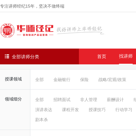
专注讲师经纪
15年
，坚决不做终端
找讲师
首页
全部讲师分类
授课领域
全部
金融银行
保险
战略/宏观/政策
领域细分
全部
招聘面试
非人管理
薪酬设计
演讲表达
课程开发
授课技巧
行动学习
剧本杀