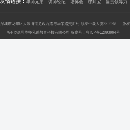
友情链接：
华师兄弟
讲师经纪
培博会
课师宝
当责领导力
深圳市龙华区大浪街道龙观西路与华荣路交汇处-顺泰中晟大厦28-29层 版权
所有©深圳华师兄弟教育科技有限公司 备案号：
粤ICP备12093994号