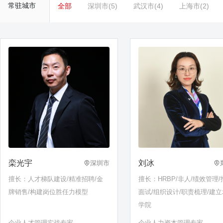
常驻城市
全部
深圳市(5)
武汉市(4)
上海市(2)
栾光宇
刘冰
深圳市
擅长：人才梯队建设/精准招聘/金
擅长：HRBP/非人/绩效管理/
牌销售/构建岗位胜任力模型
面试/组织设计/职责梳理/建
学院
企业人才管理实战专家
企业人力资本管理专家