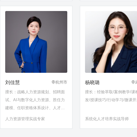
才官版权主创导师
心理学……
刘佳慧
杨晓璐
杭州市
擅长：战略人力资源规划、招聘面
擅长：经验萃取/案例教学/课
试、AI与数字化人力资源、胜任力
发/授课技巧/行动学习/微课开
建模、任职资格体系设计、人才盘
点、绩效管理、OKR体系设计、代
人力资源管理实战专家
系统化人才培养实战导师
际领导力、新生代员工柔性管
理……