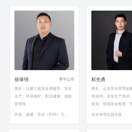
理体系建设等领域
师考证
徐保强
权先勇
中山市
擅长：注册工程安全师辅导、安全
擅长：企业安全管理诊
生产、环境保护、职业健康、风险
理咨询、安全生产培训
管理等
策划、现场安全检查、
估、安全活动策划、安
环境、健康、安全（EHS）引导
安全管理实战专家
指导等
师