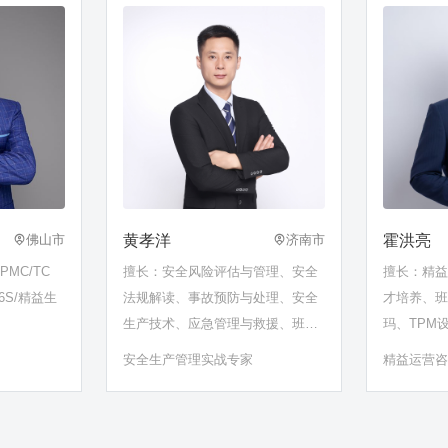
层安全领导力、安全执行力、安全
健康环保（EHS）体系建设、双重
预防
黄孝洋
霍洪亮
佛山市
济南市
MC/TC
擅长：安全风险评估与管理、安全
擅长：精
6S/精益生
法规解读、事故预防与处理、安全
才培养、
生产技术、应急管理与救援、班组
玛、TPM
长安全能力提升……
理、安全
安全生产管理实战专家
精益运营