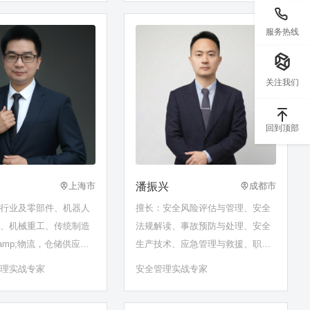
服务热线
关注我们
回到顶部
潘振兴
上海市
成都市
车行业及零部件、机器人
擅长：安全风险评估与管理、安全
造、机械重工、传统制造
法规解读、事故预防与处理、安全
amp;物流，仓储供应
生产技术、应急管理与救援、职业
运营及供应链管理、智能
健康与安全
管理实战专家
安全管理实战专家
、数字化生产