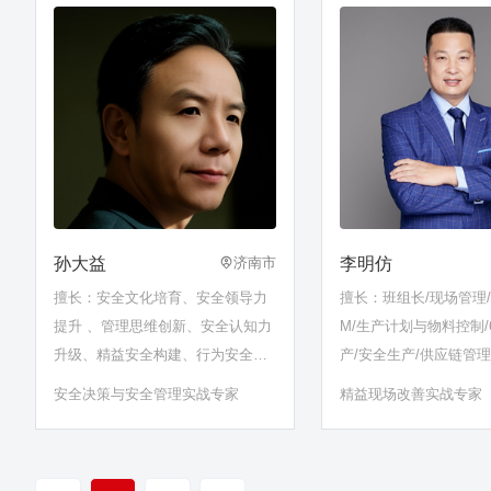
孙大益
李明仿
济南市
擅长：安全文化培育、安全领导力
擅长：班组长/现场管理/P
提升 、管理思维创新、安全认知力
M/生产计划与物料控制/
升级、精益安全构建、行为安全管
产/安全生产/供应链管理
控、机制搭建、责任制梳理、国家
安全决策与安全管理实战专家
精益现场改善实战专家
政策解读等……