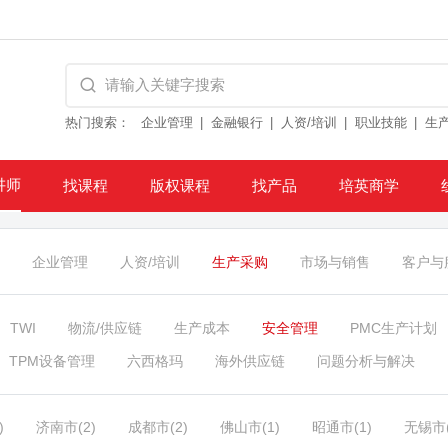
热门搜索：
企业管理
金融银行
人资/培训
职业技能
生
讲师
找课程
版权课程
找产品
培英商学
企业管理
人资/培训
生产采购
市场与销售
客户与
TWI
物流/供应链
生产成本
安全管理
PMC生产计划
TPM设备管理
六西格玛
海外供应链
问题分析与解决
)
济南市(2)
成都市(2)
佛山市(1)
昭通市(1)
无锡市(