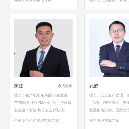
电气二次专业技术管理
统管理……
蔺江
孔健
成都市
擅长：生产现场布局设计/精益生
擅长：安全生产管理、
产/智能制造/TPM/6S，到厂房设施
工程项目安全管理、安
安全设计安装/施工安全计划/基建
双重预防机制、应急管
设施合规/设备安全风险评估和改
练、安全生产技术、安
企业安全生产管理实战专家
安全管理实战专家
善/职业病预防和控制管理/安全管
建立、危险源管控、注