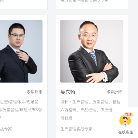
等
吴东翰
常州市
惠州市
思想/管理体系/现场管
擅长：生产管理、质量管理、精益
/质量管理/班组长/5S管
六西格玛、产品经理、供应链、智
产
能智造
实战专家
生产管理实战专家
在线客服