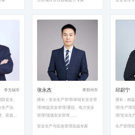
、厂用电系
控、建筑施工技术、建造师考
证……
张永杰
邱尉宁
无锡市
郑州市
消防安全、
擅长：安全生产管理/班组长安全管
擅长：精益
全生产法、
理/精益安全管理/通信、电力安全
理/生产管理
理、应急演
管理/现场安全管理……
理/安全生
全管理体系
安全生产与应急管理实战专家
生产管理
册安全工程