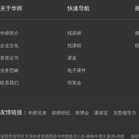
关于华师
快速导航
华师简介
找讲师
企业文化
找课程
资质证书
课派
业务范畴
电子课件
联系我们
培英会
友情链接：
华师兄弟
讲师经纪
培博会
课师宝
当责领导力
深圳市龙华区大浪街道龙观西路与华荣路交汇处-顺泰中晟大厦28-29层 版权