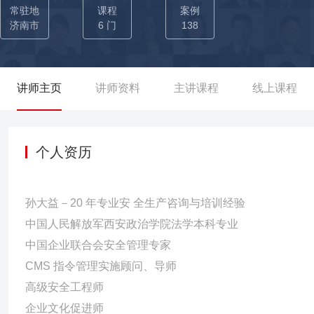
建工作，通过省级验收（通过率仅15%）； 02-为大港油田集团（
常驻地
课程
案例
国网济南市供电公司（央企）主持策划安全文化示范企业创建工作，通
济南市
6 门
138
业）主持策划“零事故”现场打造方案，获集团实施应用实施； 05
系，获董事会高度认可并落地实施； 06-为山东中烟集团主持策划“精
（大型烟草多元化企业集团）主持策划基于杜邦的安全管理实施方案，
讲师主页
讲师资料
主讲课程
线上课程
业家活动日，并作“新安法下的安全管理模型”主题分享，受到国资委
生产讲师，指导省管企业和驻鲁央企安全生产工作，及时消除潜在
能源、非煤矿山、金属冶炼、建筑施工、危化生产、生产制造、道路交
个人资历
00+人。
孙大益－20 年专业安 全生产咨询与培训经验
中国人民解放军西安政治学院法学本科专业
中国企业联合会安全管理专家
CMS 指令管理实施顾问、导师
高级安全工程师
企业文化促进师