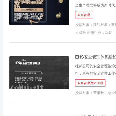
全生产理念将成为新时代
治理能力迭代期全面到来
安全管理
用新发展理念打造新发展
授课对象：课程对象：政
个时代每个人去思考的问
人员等 适用行业：煤矿
重预防机制、公益诉讼机
形成最大威慑，违法成本
EHS安全管理体系建
杜邦公司的安全管理被称
司，所有的安全管理工作
厂，面对这个有着近20
安全管理,生产管理
全。 中国改革开放40
授课对象：董事长、总经
因素，工业事故的高发、
大提高，习近平总书记强
在这种背景之下，企业必