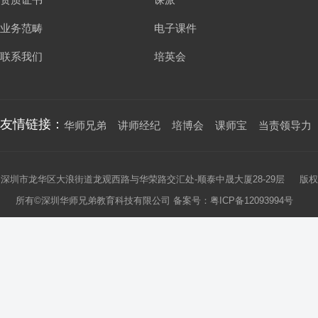
业务范畴
电子课件
联系我们
培英会
友情链接：
华师兄弟
讲师经纪
培博会
课师宝
当责领导力
深圳市龙华区大浪街道龙观西路与华荣路交汇处-顺泰中晟大厦28-29层 版权
所有©深圳华师兄弟教育科技有限公司 备案号：
粤ICP备12093994号