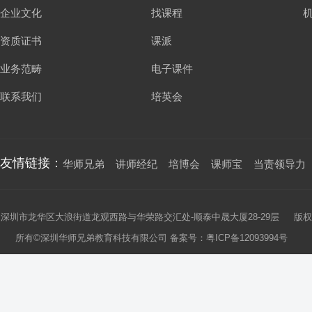
企业文化
找课程
资质证书
课派
业务范畴
电子课件
联系我们
培英会
友情链接：
华师兄弟
讲师经纪
培博会
课师宝
当责领导力
深圳市龙华区大浪街道龙观西路与华荣路交汇处-顺泰中晟大厦28-29层 版权
所有©深圳华师兄弟教育科技有限公司 备案号：
粤ICP备12093994号