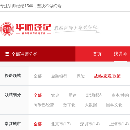
专注讲师经纪
15年
，坚决不做终端
找讲师
首页
全部讲师分类
授课领域
全部
金融银行
保险
战略/宏观/政策
领域细分
全部
党史
党建
宏观经济
资本/并购
阿米巴经营
数字化
大数据
国学文化
常驻城市
全部
北京市(17)
深圳市(14)
上海市(14)