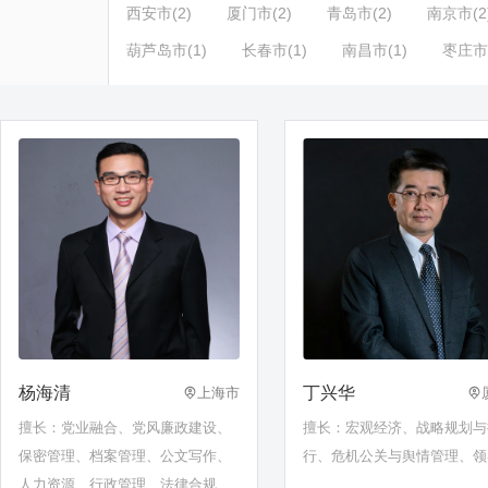
西安市(2)
厦门市(2)
青岛市(2)
南京市(2
葫芦岛市(1)
长春市(1)
南昌市(1)
枣庄市(
杨海清
丁兴华
上海市
擅长：党业融合、党风廉政建设、
擅长：宏观经济、战略规划与
保密管理、档案管理、公文写作、
行、危机公关与舆情管理、领
人力资源、行政管理、法律合规、