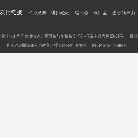
友情链接：
华师兄弟
讲师经纪
培博会
课师宝
当责领导力
深圳市龙华区大浪街道龙观西路与华荣路交汇处-顺泰中晟大厦28-29层 版权
所有©深圳华师兄弟教育科技有限公司 备案号：
粤ICP备12093994号