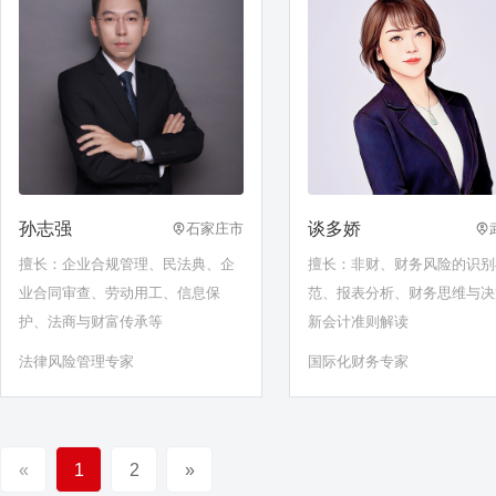
孙志强
谈多娇
石家庄市
擅长：企业合规管理、民法典、企
擅长：非财、财务风险的识别
业合同审查、劳动用工、信息保
范、报表分析、财务思维与决
护、法商与财富传承等
新会计准则解读
法律风险管理专家
国际化财务专家
«
1
2
»