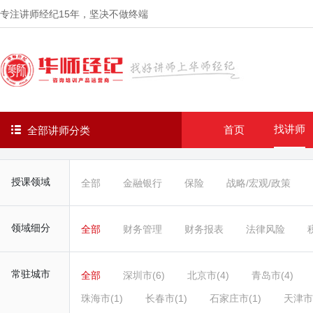
专注讲师经纪
15年
，坚决不做终端
找讲师
首页
全部讲师分类
授课领域
全部
金融银行
保险
战略/宏观/政策
领域细分
全部
财务管理
财务报表
法律风险
常驻城市
全部
深圳市(6)
北京市(4)
青岛市(4)
珠海市(1)
长春市(1)
石家庄市(1)
天津市(