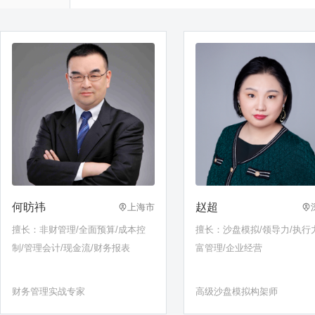
何昉祎
赵超
上海市
擅长：非财管理/全面预算/成本控
擅长：沙盘模拟/领导力/执行
制/管理会计/现金流/财务报表
富管理/企业经营
财务管理实战专家
高级沙盘模拟构架师