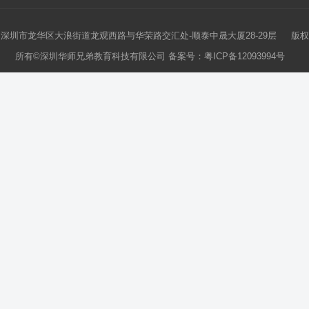
深圳市龙华区大浪街道龙观西路与华荣路交汇处-顺泰中晟大厦28-29层 版权
所有©深圳华师兄弟教育科技有限公司 备案号：
粤ICP备12093994号