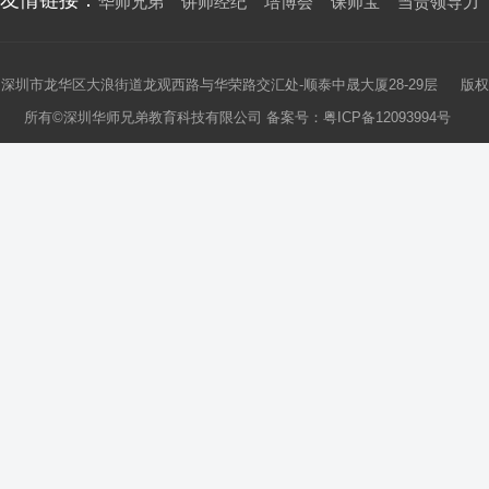
友情链接：
华师兄弟
讲师经纪
培博会
课师宝
当责领导力
深圳市龙华区大浪街道龙观西路与华荣路交汇处-顺泰中晟大厦28-29层 版权
所有©深圳华师兄弟教育科技有限公司 备案号：
粤ICP备12093994号