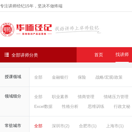
专注讲师经纪
15年
，坚决不做终端
找讲师
首页
全部讲师分类
授课领域
全部
金融银行
保险
战略/宏观/政策
领域细分
全部
职业素养
情商管理
情绪压力管理
Excel数据
性格分析
思维训练
行政文秘
常驻城市
全部
深圳市(2)
合肥市(1)
上海市(1)