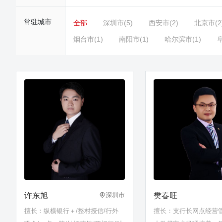
常驻城市
全部
深圳市(5)
西安市(2)
北京市(2
烟台市(1)
南阳市(1)
哈尔滨市(1)
阜
许东旭
樊春旺
深圳市
擅长：纵横银行＋/整村授信/行外
擅长：支行长网点经营