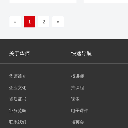
咨询公司咨询顾问 三年银行培训
练 6000余小时 累计
辅导经验
导经验
«
1
2
»
关于华师
快速导航
华师简介
找讲师
企业文化
找课程
资质证书
课派
业务范畴
电子课件
联系我们
培英会