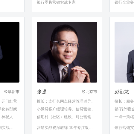
银行零售营销实战专家
银行全业
张强
彭衍龙
阜新市
北京市
、开门红营
擅长：支行长网点经营管理辅导、
擅长：服务
字化转型赋
小微贷客户经理培养、信贷营销、
销/行外吸
、神秘人暗
信用村（社区）建设、对公营销流
一点一策/
等】
程导入、公私联动营销、数字化转
销实战训
营销实战资深教练 10年专注银行
银行营销
型赋能、银保营销、开门红、网点