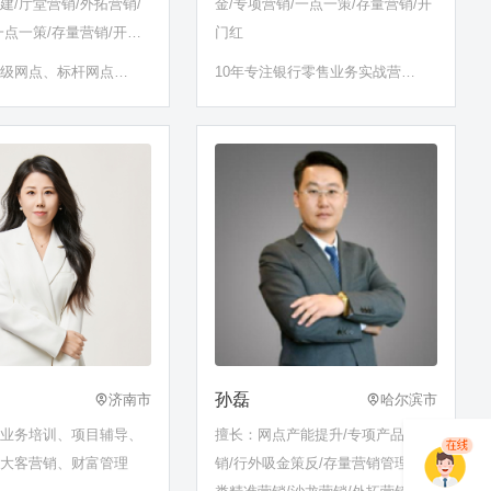
建/厅堂营销/外拓营销/
金/专项营销/一点一策/存量营销/开
一点一策/存量营销/开门
门红
星级网点、标杆网点塑
10年专注银行零售业务实战营销
 9年培训经验，专注于
落地2000＋银行网点一点一策实
销实战训练 辅导网点
战辅导经历
孙磊
济南市
哈尔滨市
行业务培训、项目辅导、
擅长：网点产能提升/专项产品营
、大客营销、财富管理
销/行外吸金策反/存量营销管理/分