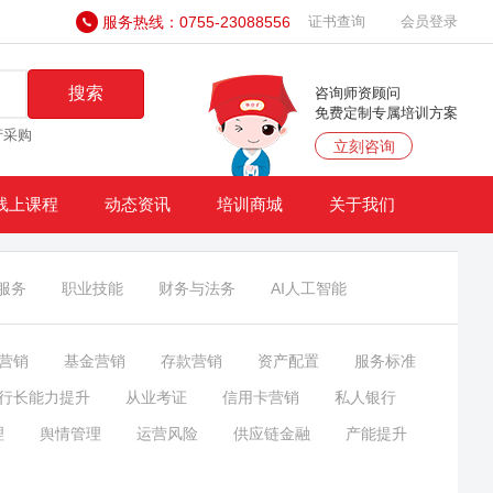
服务热线：0755-23088556
证书查询
会员登录
搜索
咨询师资顾问
免费定制专属培训方案
产采购
立刻咨询
线上课程
动态资讯
培训商城
关于我们
服务
职业技能
财务与法务
AI人工智能
营销
基金营销
存款营销
资产配置
服务标准
行长能力提升
从业考证
信用卡营销
私人银行
理
舆情管理
运营风险
供应链金融
产能提升