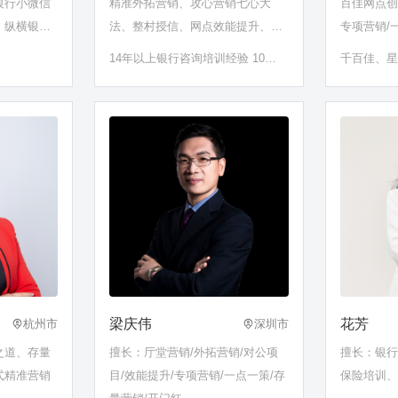
银行小微信
精准外拓营销、攻心营销七心大
百佳网点创
、纵横银行
法、整村授信、网点效能提升、对
专项营销/
字化转型赋
公营销转型、线上社群营销、开门
红
14年以上银行咨询培训经验 10余
千百佳、
营销、网点
红、厅堂服务营销
家银行长期聘用咨询顾问
造资深顾问
目、一点一
银行服务营
、千佳网点
近500家
特色文化网
梁庆伟
花芳
杭州市
深圳市
之道、存量
擅长：厅堂营销/外拓营销/对公项
擅长：银
式精准营销
目/效能提升/专项营销/一点一策/存
保险培训