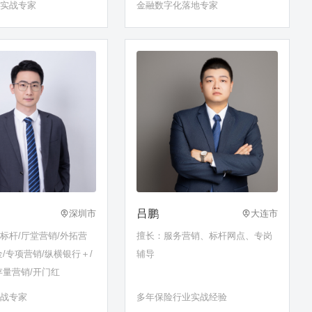
务实战专家
金融数字化落地专家
联网营销；银行零售客户全生命周
期经营；银行大型线上线下对外发
布、论坛、大赛等活动的策划和现
场组织；单位新员工快速融入及个
人发展路
吕鹏
深圳市
大连市
标杆/厅堂营销/外拓营
擅长：服务营销、标杆网点、专岗
金/专项营销/纵横银行＋/
辅导
存量营销/开门红
实战专家
多年保险行业实战经验