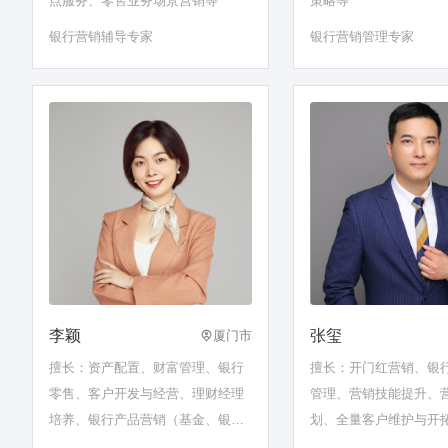
点服务、零售业务场景营销等
策略等
银行营销辅导专家
银行营销管理专家
李颖
张玺
厦门市
擅长：资产配置、财富管理、银行
擅长：开门红营销、银
零售、客户开发与经营、理财经理
管理、营销技能提升、
培养、银行产品营销（基金、银
划、全量客户维护与开
保）等
效营销……