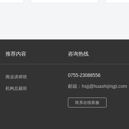
课堂授课及辅
营销实战训练 7000余小时
效能提升、一点一策项目.
推荐内容
咨询热线
0755-23088556
商业讲师班
邮箱：hsjj@huashijingji.com
机构总裁班
联系在线客服