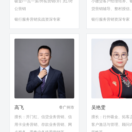
吸金/一点一策/外拓营销/开门红/对
小微贷客户经理培养、
公营销
贷营销辅导、整村授信
+、行外吸金辅导、数
银行服务营销实战资深专家
银行服务营销资深专家
能、银保营销、开门红
效能提升、对公营销项
策项目、百佳网点打造
打造、星级网点打造、
点打造
高飞
吴艳雯
广州市
擅长：开门红、信贷业务营销、信
擅长：行外吸金、拓客
用卡业务营销、存款业务营销、网
客户激活与管理、顾问