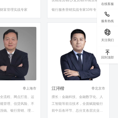
类精准营销/沙龙营销/外拓营销
在线客服
与财富管理实战专家
银行服务营销实战专家10年专注
商业银行一线营销实战训练
服务热线
关注我们
回到顶部
江浔楷
上海市
北京市
信全流程、网点打造、运
擅长：金融科技、金融数字化、人
合规管理、信贷风险、不
工智能等前沿技术，全面赋能银行
反洗钱、银行营销、理财
前中后各环节、总分支各层次业
提升、宏观经济……
务；策划和组织基于社交媒体的互