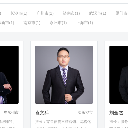
)
长沙市(1)
广州市(1)
济南市(1)
武汉市(1)
厦门市(
新市(1)
南京市(1)
永州市(1)
上海市(1)
袁文兵
刘全杰
永州市
长沙市
管理辅导、
擅长：零售信贷三精营销、网格化
擅长：服务