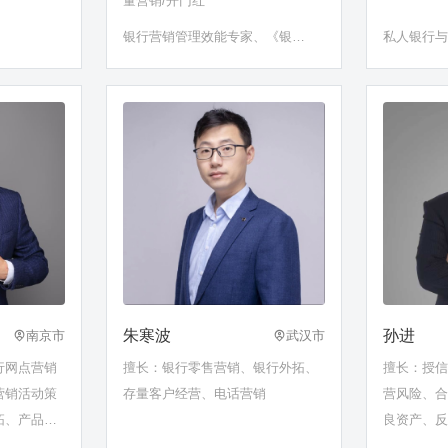
量营销/开门红
银行营销管理效能专家、《银行
私人银行
对公客户经理三力效能项目》
《银行对公五客经营法》项目发
起人
朱寒波
孙进
南京市
武汉市
行网点营销
擅长：银行零售营销、银行外拓、
擅长：授
营销活动策
存量客户经营、电话营销
营风险、
拓、产品高
良资产、
经理能力