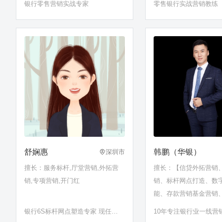
银行零售营销实战专家
零售银行实战营销教练
舒娴惠
韩鹏（华银）
深圳市
擅长：服务标杆,厅堂营销,外拓营
擅长：【信贷外拓营销
销,专项营销,开门红
销、标杆网点打造、数
能、存款营销基金营销
访、服务营销一体化…
银行6S标杆网点塑造专家 现任某
10年专注银行业一线营