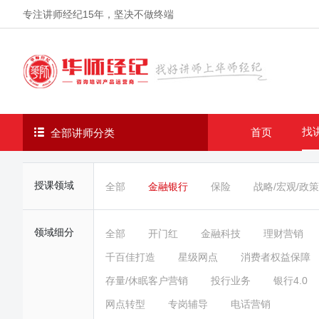
专注讲师经纪
15年
，坚决不做终端
找
首页
全部讲师分类
授课领域
全部
金融银行
保险
战略/宏观/政策
领域细分
全部
开门红
金融科技
理财营销
千百佳打造
星级网点
消费者权益保障
存量/休眠客户营销
投行业务
银行4.0
网点转型
专岗辅导
电话营销