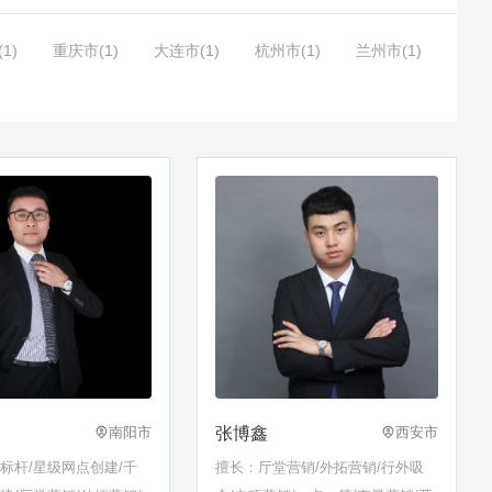
1)
重庆市(1)
大连市(1)
杭州市(1)
兰州市(1)
张博鑫
南阳市
西安市
标杆/星级网点创建/千
擅长：厅堂营销/外拓营销/行外吸