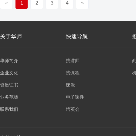
打造、星级网点打造、特色文化网
«
1
2
3
4
»
点打造
关于华师
快速导航
华师简介
找讲师
企业文化
找课程
资质证书
课派
业务范畴
电子课件
联系我们
培英会