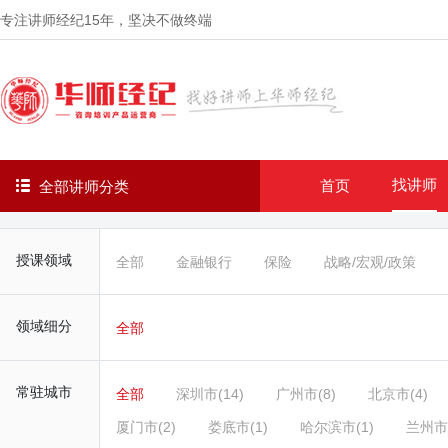
专注讲师经纪
15年
，坚决不做终端
找讲师
首页
全部讲师分类
授课领域
全部
金融银行
保险
战略/宏观/政策
领域细分
全部
常驻城市
全部
深圳市(14)
广州市(8)
北京市(4)
厦门市(2)
娄底市(1)
哈尔滨市(1)
兰州市(