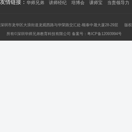
友情链接：
华师兄弟
讲师经纪
培博会
课师宝
当责领导力
深圳市龙华区大浪街道龙观西路与华荣路交汇处-顺泰中晟大厦28-29层 版权
所有©深圳华师兄弟教育科技有限公司 备案号：
粤ICP备12093994号