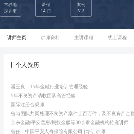
讲授实用有效课程，授课经验丰富，老师至今累计授课1000天以上，参训
常驻地
课程
案例
▲深圳某资产管理/金融服务有限公司——副总经理 01-搭建了清
深圳市
14 门
613
管、催收团队经理系列专业成长课程并参与讲授；开发催收内训师课程，
0余人发展到近千人，在全国13个省份开设了15家分公司，培养了
大了20倍。 ▲总行信用卡中心——培训主任 01-老师根据信用卡
讲师主页
讲师资料
主讲课程
线上课程
州、重庆、沈阳等全国30余家一级分中心及20余家二级分中心培
施及效果跟进，带领分中心培训工作走上专业化系统化发展之路。 0
和30名分中心级内训师，为中信银行卡中心培训体系的完善打下了人
个人资历
自主设计“1-4-8”培养模型并组织实施，为贯彻落实总行精神、有
潘玉良－15年金融行业培训管理经验
5年不良资产清收团队高管经验
国际注册合规师
曾与团队共同处理不良资产案件上百万件，及不良资产金
京东金融/平安普惠/蚂蚁金服等30余家金融机构特邀讲师
曾任：中国平安人寿保险有限公司 | 培训讲师