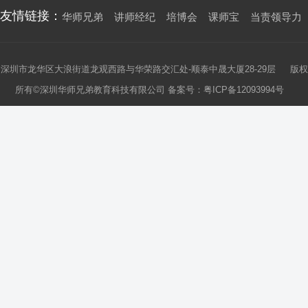
友情链接：
华师兄弟
讲师经纪
培博会
课师宝
当责领导力
深圳市龙华区大浪街道龙观西路与华荣路交汇处-顺泰中晟大厦28-29层 版权
所有©深圳华师兄弟教育科技有限公司 备案号：
粤ICP备12093994号