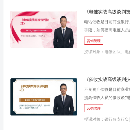
从而成功收回资产，降低
《电催实战高级谈判
电话催收是目前商业银行
手段，如何提高电催人员
性。根据讲师多年从事电
营销管理
的’双赢”谈判，更不是
授课对象：电催团队、电
定的电催场景，从而可以
《催收实战高级谈判
不良资产催收是目前商业
提高催收人员的催收谈判
据讲师多年从事不良催收
营销管理
判，更不是人们常说的“
授课对象：银行各支行负
景，从而可以真正有效提