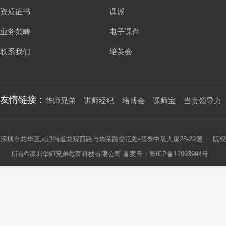
资质证书
课派
业务范畴
电子课件
联系我们
培英会
友情链接：
华师兄弟
讲师经纪
培博会
课师宝
当责领导力
深圳市龙华区大浪街道龙观西路与华荣路交汇处-顺泰中晟大厦28-29层 版权
所有©深圳华师兄弟教育科技有限公司 备案号：
粤ICP备12093994号