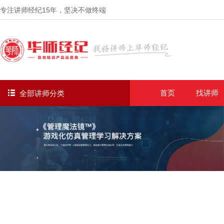
专注讲师经纪
15年
，坚决不做终端
首页
找讲师
全部讲师分类