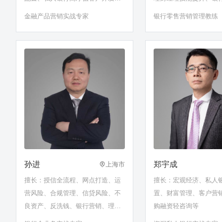
服务、基金银行渠道开拓与运营、
策划、个金营销管理等
金融产品营销实战专家
银行零售营销管理教练
私募股权投资基金、理财经理能力
提升
孙进
郑宇成
上海市
擅长：授信全流程、网点打造、运
擅长：宏观经济、私人
营风险、合规管理、信贷风险、不
置、财富管理、客户营
良资产、反洗钱、银行营销、理财
购融资轻咨询等
经理能力提升、宏观经济……