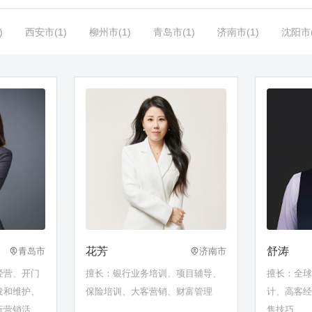
)
西安市(1)
柳州市(1)
青岛市(1)
济南市(1)
沈阳市(
花芳
舒涛
青岛市
济南市
经营、开门
擅长：银行业务培训、项目辅导、
擅长：全
发和维护、
保险培训、大客营销、财富管理
计、高客
行营销活动
售技巧