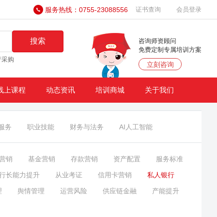
服务热线：0755-23088556
证书查询
会员登录
搜索
咨询师资顾问
免费定制专属培训方案
产采购
立刻咨询
线上课程
动态资讯
培训商城
关于我们
服务
职业技能
财务与法务
AI人工智能
营销
基金营销
存款营销
资产配置
服务标准
行长能力提升
从业考证
信用卡营销
私人银行
理
舆情管理
运营风险
供应链金融
产能提升