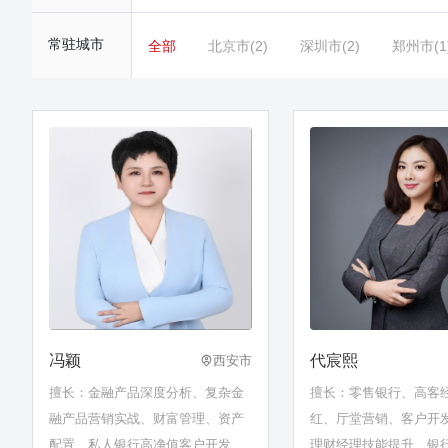
常驻城市
全部
北京市(2)
深圳市(2)
郑州市(1
冯颖
代宸熙
西安市
擅长：金融产品深度分析、复杂金
擅长：零售银行、高客
融产品营销实战、财富管理、资产
红、厅堂营销、客户开
配置、私人银行高净值客户开发与
理财经理技能提升、银