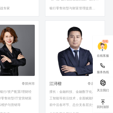
售品牌建设与推广、财富管理与资
实战专家
银行零售转型与财富管理提质全
产配置、客户营销与客户关系管
案落地专家
理、商业银行公司治理与董监高履
职、金融机构合规风险管理、案防
与员工行为管理、反洗钱反电诈及
消费者权
在线客服
服务热线
江浔楷
郑州市
北京市
关注我们
银行/资产配置/理财经
擅长：金融科技、金融数字化、人
/零售转型/厅堂营销策
工智能等前沿技术，全面赋能银行
系维护与营销等
前中后各环节、总分支各层次业
回到顶部
务；策划和组织基于社交媒体的互