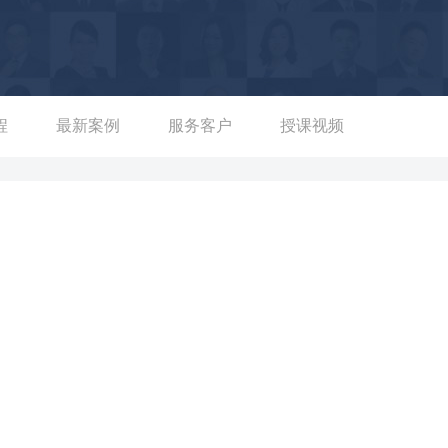
等活动，使得个人入职第一年客户管理资产规模就达到5亿，快速
任职时，通过线上经营、直播的形式，落地合格投资者客户42名，私
 （1）曾利用自身的
人银行客户的存量率提升30%，总资产管理规模达3亿，并多次获
系维护、外拓沙龙活动等方式，助力中信郑州分行支行存量的160名
程
最新案例
服务客户
授课视频
600万。 （3）曾通过引导客户由固收类投资偏好转型为权益类投
产量亿万级别客户5位，实现每月基金业绩均在500万以上，客户平均
资格证。 （3）曾每年为团队进行《新晋大堂经理岗前培训》、《厅
标固收产品》《基金销售与维护》《高净值客户的营销与维护》等