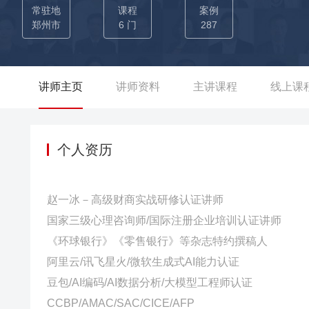
（2）在信托公司任职时，通过电话邀约、沙龙组织、产品路演
常驻地
课程
案例
进入公司“高峰论坛精英会”。 （3）在互联网第三方金融企业
郑州市
6 门
287
募基金销量达4亿，期缴一百万以上的大额保单15张，提任华北区负责人。 02-在高净值客户财富管理方面：
专业能力，对私人银行客户进行盘点分类，促使兴业银行7户私
得年度“十佳理财经理”。 （2）曾通过产品资产配置、客户关
讲师主页
讲师资料
主讲课程
线上课
贵宾客户跃升至310位，将私行客户户均资产由720万提升至1
资，为民生信托公司开发22名600万以上高净值客户，其中资
年化收益15%-20%。 03-在营销团队管理赋能方面： （1）曾每年辅导新晋员工一次性通过基金从业资格证、保险从业资格证等从
个人资历
业资格考试，累计帮助近20000名员工获得各类金融行业从业
堂服务营销一体化》、《厅堂沙龙营销秘籍》、《如何挑选非
赵一冰－高级财商实战研修认证讲师
课程赋能，累计150天，大大提升学员的综合技能。
国家三级心理咨询师/国际注册企业培训认证讲师
《环球银行》《零售银行》等杂志特约撰稿人
阿里云/讯飞星火/微软生成式AI能力认证
豆包/AI编码/AI数据分析/大模型工程师认证
CCBP/AMAC/SAC/CICE/AFP