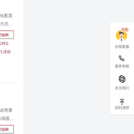
化配置
方式轰
线上线
星级网
员从财富
,对公
在线客服
营、到
行,活动
方法和
务指标，
服务热线
期业绩
程的开
关注我们
难杂
回到顶部
必然要
布局固守
场争夺战
星级网