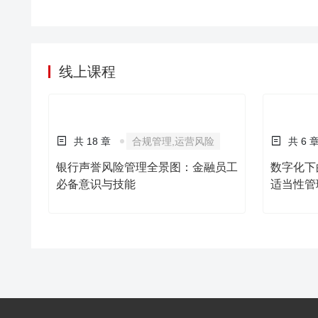
升产能，从而提升高
最终活学活用，持续
线上课程
共 6 
数字化下
适当性管
共 18 章
合规管理,运营风险
银行声誉风险管理全景图：金融员工
必备意识与技能