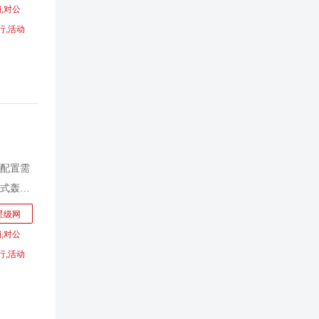
效经营方
,对公
的掌
行,活动
利益的
向循环
配置需
式轰
线上线
星级网
理财经理
,对公
提升，
行,活动
管理的
筛选、
果，提