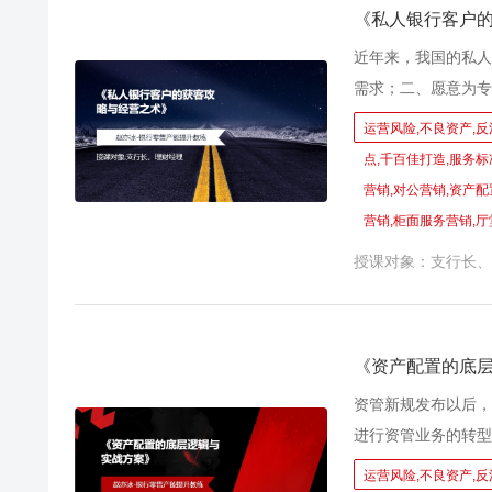
《私人银行客户
近年来，我国的私人
需求；二、愿意为专
炸，更需要专业的投
运营风险,不良资产,反
下渠道使用都频繁；
点,千百佳打造,服务标
管理全流程到端至端
营销,对公营销,资产配
专业销售技巧、到产
营销,柜面服务营销,厅
流程，最终实现绩效
授课对象：支行长、
很难将全部精力用于
指标压力，营销方法
发，汲取了领跑财富
症，落地了可提炼可
《资产配置的底
资管新规发布以后，
进行资管业务的转型
+产品、搭建FOF
运营风险,不良资产,反