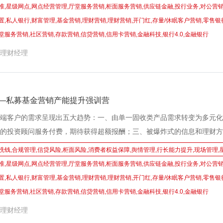
配置销售流程，是一个闭环式、完整的、科学的、被实践验证过的可行高
准,星级网点,网点经营管理,厅堂服务营销,柜面服务营销,供应链金融,投行业务,对公营销
几个产品做个组合销售给客户。本课程通过对资产配置理念的梳理、流程
置,私人银行,财富管理,基金营销,理财营销,理财营销,开门红,存量/休眠客户营销,零售银
例的设计、工具的运用，全面提升理财经理的资产配置能力；在保证客户
堂服务营销,社区营销,存款营销,信贷营销,信用卡营销,金融科技,银行4.0,金融银行
点利益最大化，建立与客户长期稳定的紧密度，实现业绩可持续发展的正
理财经理
——私募基金营销产能提升强训营
端客户的需求呈现出五大趋势：一、由单一固收类产品需求转变为多元化
的投资顾问服务付费，期待获得超额报酬；三、被爆炸式的信息和理财方
资顾问帮助鉴别筛选；四、不仅需要智能线上平台，同时需要面访见诊，
洗钱,合规管理,信贷风险,柜面风险,消费者权益保障,舆情管理,行长能力提升,现场管理,
五、愿意为好的机构和客户经理进行新客转介绍。 然而现实是，银行的
准,星级网点,网点经营管理,厅堂服务营销,柜面服务营销,供应链金融,投行业务,对公营销
很难将全部精力用于中高端客户维护以及资产配置、专业能力构建等自我
置,私人银行,财富管理,基金营销,理财营销,理财营销,开门红,存量/休眠客户营销,零售银
种高客单的产品营销更觉得困难。本套系列课程的开发，汲取了领跑财富
堂服务营销,社区营销,存款营销,信贷营销,信用卡营销,金融科技,银行4.0,金融银行
金融的经验，基于私募基金产品特性、客户群体分析元素，围绕私募基金
理财经理
开展，力求如何通过一定的方法与工具，在私募基金开发与营销上拉动战