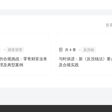
净值客户和销售中收，老师将分析实战工作中的案例，以帮助学员理解与
的可发展的积累私募基金客户，推进财富管理转型的发展与实现。
查
章
财富管理
共 4 章
反洗钱
的合规挑战：零售财富业务
与时俱进：新《反洗钱法》要
理及典型案例
及合规实践