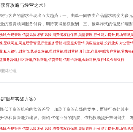
的获客攻略与经营之术》
银行客户的需求呈现出五大趋势：一、由单一固收类产品需求转变为多元
业的投资顾问服务付费，期待获得超额报酬；三、被爆炸式的信息和理财
资顾问帮助鉴别筛选；四、不仅需要智能线上平台，同时需要面访见诊，
洗钱,合规管理,信贷风险,柜面风险,消费者权益保障,舆情管理,行长能力提升,现场管理,
五、愿意为好的机构和客户经理进行新客转介绍。 这就需要银行从业人
准,星级网点,网点经营管理,厅堂服务营销,柜面服务营销,供应链金融,投行业务,对公营销
的落地方法，从财富管理转型战略战术、到专业能力提升、到客群管理经
置,私人银行,财富管理,基金营销,理财营销,理财营销,开门红,存量/休眠客户营销,零售银
品落地话术工具、到资产配置建议、到高客经营策略等，掌握落地的工作
堂服务营销,社区营销,存款营销,信贷营销,信用卡营销,金融科技,银行4.0,金融银行
长期、稳定、可持续地增长。 然而现实是，银行的理财经理面对各项任
理财经理
私人银行客户维护以及资产配置、专业能力构建等自我提升，因此面对短
、话术技能、软件工具等可立即使用的技能实现更快速的提升产能。本课
管理的银行、信托、互联网金融的经验，更是收集了上万位理财经理的疑
复制的方法工具，以实现业绩可持续发展的正向循环模式。
层逻辑与实战方案》
降低了资管机构的监管差异，加剧了资管市场的竞争，而银行身处其中，
升级和资管能力建设。例如:代销业务的拓展、依托投顾提升投研能力、
、MOM的投资体系。只有帮助客户的财富实现稳健增值，才能在激烈的市
洗钱,合规管理,信贷风险,柜面风险,消费者权益保障,舆情管理,行长能力提升,现场管理,