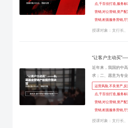
中赢得先机。 资产
点,千百佳打造,服务标
式，而不只是简单把
营销,对公营销,资产配
握、话术的提炼、比
营销,柜面服务营销,厅
前提下，同时实现网
授课对象：支行长、
模式。
“让客户主动买”
近年来，我国的中高
求；二、愿意为专业
炸，更需要专业的投
运营风险,不良资产,反
下渠道使用都频繁；
点,千百佳打造,服务标
面对各项任务指标，
营销,对公营销,资产配
因此对于私募基金这
营销,柜面服务营销,厅
银行、信托、互联网
授课对象：支行长、
私募客户开发与营销