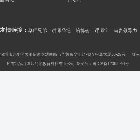
联系我们
培英会
友情链接：
华师兄弟
讲师经纪
培博会
课师宝
当责领导力
深圳市龙华区大浪街道龙观西路与华荣路交汇处-顺泰中晟大厦28-29层 版权
所有©深圳华师兄弟教育科技有限公司 备案号：
粤ICP备12093994号