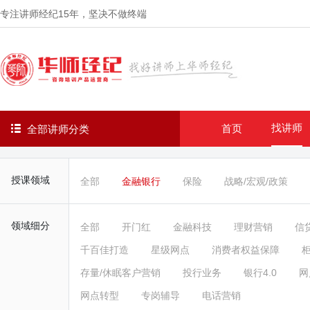
专注讲师经纪
15年
，坚决不做终端
找讲师
首页
全部讲师分类
授课领域
全部
金融银行
保险
战略/宏观/政策
领域细分
全部
开门红
金融科技
理财营销
信
千百佳打造
星级网点
消费者权益保障
存量/休眠客户营销
投行业务
银行4.0
网
网点转型
专岗辅导
电话营销