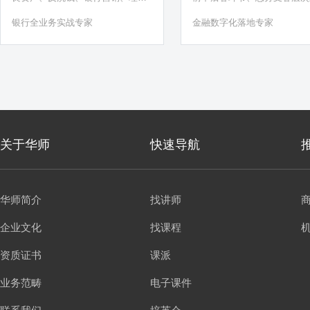
经理能力提升、宏观经济……
务；策划和组织基于社交媒体
银行全业务实战专家
金融数字化落地专家
联网营销；银行零售客户全生
期经营；银行大型线上线下对
布、论坛、大赛等活动的策划
场组织；单位新员工快速融入
人发展路
关于华师
快速导航
华师简介
找讲师
企业文化
找课程
资质证书
课派
业务范畴
电子课件