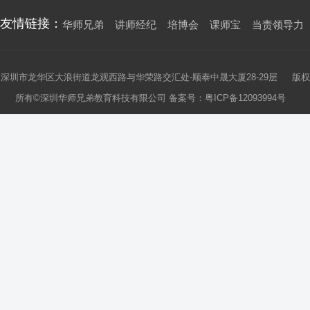
友情链接：
华师兄弟
讲师经纪
培博会
课师宝
当责领导力
深圳市龙华区大浪街道龙观西路与华荣路交汇处-顺泰中晟大厦28-29层 版权
所有©深圳华师兄弟教育科技有限公司 备案号：
粤ICP备12093994号