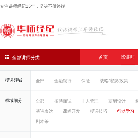
专注讲师经纪
15年
，坚决不做终端
找讲师
首页
全部讲师分类
授课领域
全部
金融银行
保险
战略/宏观/政策
领域细分
全部
招聘面试
非人管理
薪酬设计
演讲表达
课程开发
授课技巧
行动学习
剧本杀