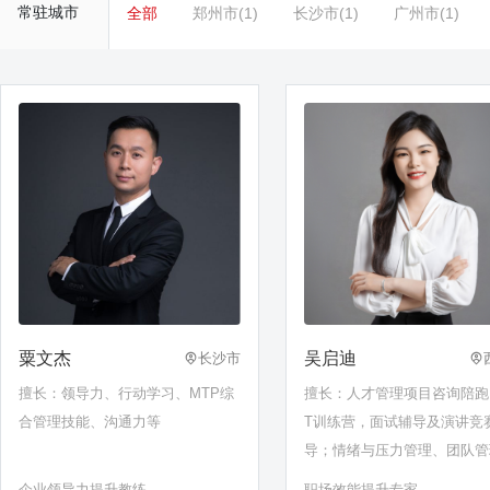
常驻城市
全部
郑州市(1)
长沙市(1)
广州市(1)
粟文杰
吴启迪
长沙市
擅长：领导力、行动学习、MTP综
擅长：人才管理项目咨询陪跑
合管理技能、沟通力等
T训练营，面试辅导及演讲竞
导；情绪与压力管理、团队管
激励；结构化思维、创新思维
企业领导力提升教练
职场效能提升专家