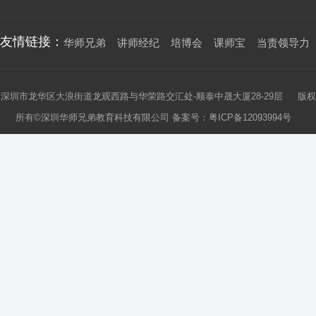
友情链接：
华师兄弟
讲师经纪
培博会
课师宝
当责领导力
深圳市龙华区大浪街道龙观西路与华荣路交汇处-顺泰中晟大厦28-29层 版权
所有©深圳华师兄弟教育科技有限公司 备案号：
粤ICP备12093994号