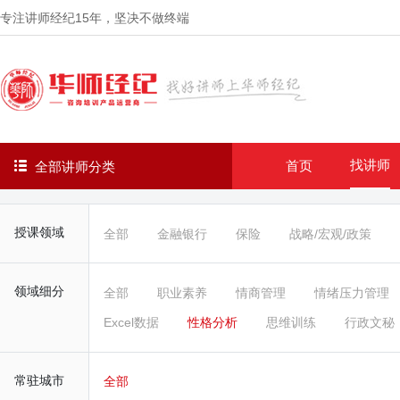
专注讲师经纪
15年
，坚决不做终端
找讲师
首页
全部讲师分类
授课领域
全部
金融银行
保险
战略/宏观/政策
领域细分
全部
职业素养
情商管理
情绪压力管理
Excel数据
性格分析
思维训练
行政文秘
常驻城市
全部