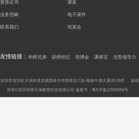
资质证书
课派
业务范畴
电子课件
联系我们
培英会
友情链接：
华师兄弟
讲师经纪
培博会
课师宝
当责领导力
深圳市龙华区大浪街道龙观西路与华荣路交汇处-顺泰中晟大厦28-29层 版权
所有©深圳华师兄弟教育科技有限公司 备案号：
粤ICP备12093994号