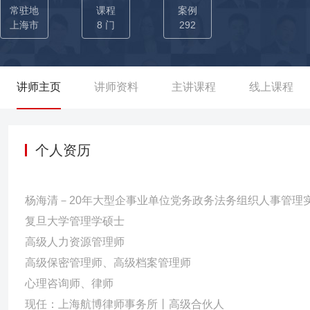
人士统战工作等课题研究，调研报告被市委组织部、统战部评为一等奖
常驻地
课程
案例
工作杂志、党务工作信息工作中，将所有相关性的事务整理的井井有
上海市
8 门
292
进个人”。 部分授课案例： 《做好新形势下的保密工作》累计9+期：丰诚电子信息技术公司、嘉蕴汽车零部件公司、巴士兰集
团…… 《不忘初心，牢记使命》累计12+期：浦东新区社会协会、
累计12+场：海事大学、上海商学院、南翔镇社区事务受理中心、
讲师主页
讲师资料
主讲课程
线上课程
理工作》累计10+期：中国电信上海分公司、东方医院、荣庆集团…
务公司、凯成集团…… 《四史教育》累计8+期：广中街道社区、
个人资历
杨海清－20年大型企事业单位党务政务法务组织人事管理
复旦大学管理学硕士
高级人力资源管理师
高级保密管理师、高级档案管理师
心理咨询师、律师
现任：上海航博律师事务所丨高级合伙人