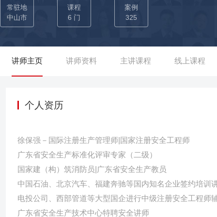
的表彰与奖励 → 曾为东丽薄膜加工（中山）有限公司进行公司内
常驻地
课程
案例
间，助力公司成功获得政府颁发的“年度安全生产优秀企业奖牌”及“
中山市
6 门
325
多地委托进行安全培训。 → 曾创立周口市蜜蜂注册安全工程师事
息化建设，为河南省交通、工贸、化工等行业800+家企业进行《
门培训，提升企业安全机制及隐患排查治理能力。
讲师主页
讲师资料
主讲课程
线上课程
个人资历
徐保强－国际注册生产管理师|国家注册安全工程师
广东省安全生产标准化评审专家（二级）
国家建（构）筑消防员|广东省安全生产教员
中国石油、北京汽车、福建奔驰等国内知名企业签约培训
电投公司、西部管道等大型国企进行中级注册安全工程师
广东省安全生产技术中心特聘安全讲师