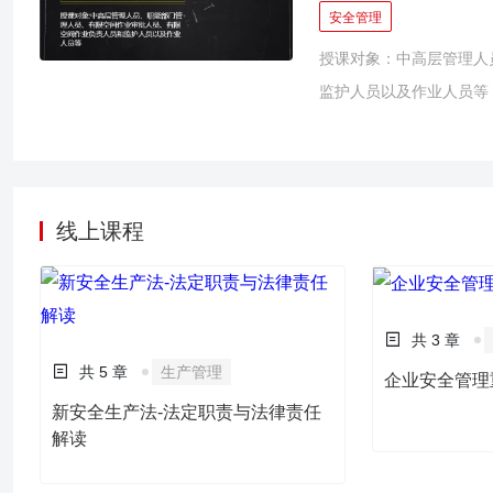
因，源于各层级对其风险
真题把握国家出题思路和
安全管理
弱，危险感知、认知上严重欠缺。职
等。
授课对象：中高层管理人
失效，产生隐患，没有及
监护人员以及作业人员等
亡事故。 为有效控制乃
素）、管理上(管理因素
隐患排查与治理的双重预
行为到自觉的向安全行为
进行系统的培训，为企业
线上课程
共 3 章
共 5 章
生产管理
企业安全管理
新安全生产法-法定职责与法律责任
解读