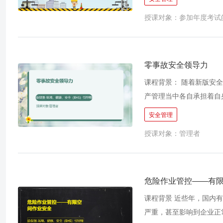
014年，新时代来了。
授课对象：参加年度考试
生产领域其法律地位最高
提高，工程师们纷纷找出
着安全生产法修订后的大
角度，从企业守法角度都
零事故安全领导力
企业要被处罚。政府部门
课程背景： 随着新版安全生产法的深入贯彻，以及全员安全责任制的全面实施，企业各阶层在安全生
证书是作为必要条件等一系
产管理当中各自承担着自
年），注册安全工程师考
作用，不仅要管好生产任
安全管理
情高涨，出台了相当多的
道，事故往往发生在一线
口较大，市场需求远远不
授课对象：管理者
一堂安全培训课，从法律
度逐渐在增强，从原来单
安全生产管理理论知识和
甚至想要放弃。但想想丰
业正常可持续经营，安全
生按照学习方法进行学习
危险作业管控——有
材，其中前三本的法律、
课程背景 近些年，国内
这个在课前的考前须知中
严重，甚至影响到企业正
共科中的第一本教材（法