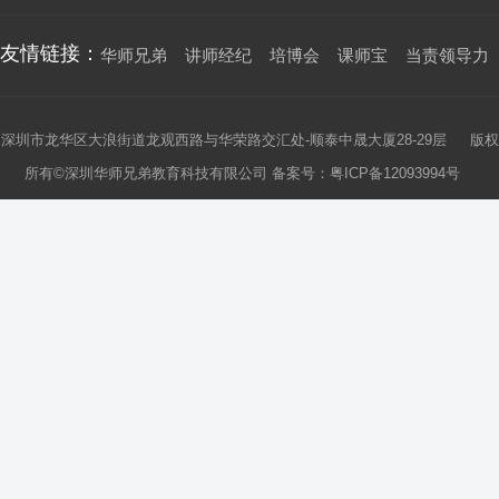
友情链接：
华师兄弟
讲师经纪
培博会
课师宝
当责领导力
深圳市龙华区大浪街道龙观西路与华荣路交汇处-顺泰中晟大厦28-29层 版权
所有©深圳华师兄弟教育科技有限公司 备案号：
粤ICP备12093994号