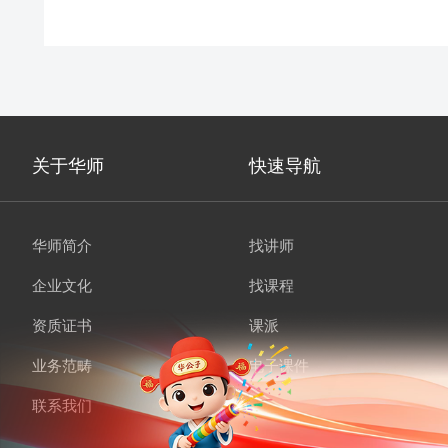
关于华师
快速导航
华师简介
找讲师
企业文化
找课程
资质证书
课派
业务范畴
电子课件
联系我们
培英会