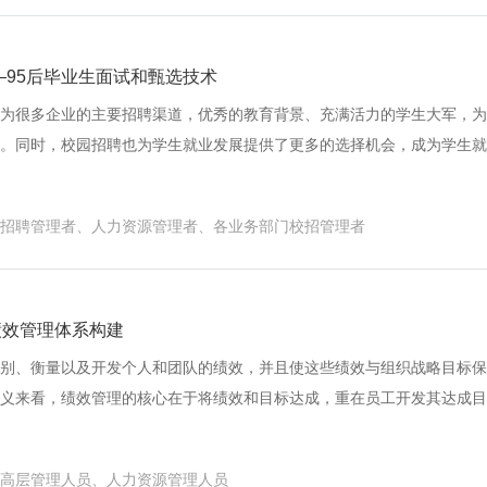
通过六脉神剑塑造企业金牌面试官。
—95后毕业生面试和甄选技术
为很多企业的主要招聘渠道，优秀的教育背景、充满活力的学生大军，为
。同时，校园招聘也为学生就业发展提供了更多的选择机会，成为学生就
企业由于对校园招聘的方法、手段及目的意义认识不清，遭遇学生反映淡
业前门进后门出，难以留住人才。那么，企业进行校园招聘时，有哪些注
招聘管理者、人力资源管理者、各业务部门校招管理者
中，你是否也面临以下困惑： ● 我们到底需要什么样的人？ ● 企业未来
什么？ ● 来应聘的有这么多，为什么合适的人这么少？ ● 为什么优秀的
什么我们总挑不到更合适的人？ ● 为什么候选人入职后并不如想象的那么好？
现为什么差距这么大？ ● 为什么优秀的人走得更快？ …… 本课程针对校
绩效管理体系构建
境，让面试官充分把握校园招聘工作的全流程，在每一个关键环节都能够
别、衡量以及开发个人和团队的绩效，并且使这些绩效与组织战略目标保
科学合理地配置人才。
义来看，绩效管理的核心在于将绩效和目标达成，重在员工开发其达成目
的企业却把如何考评作为绩效核心工作，结果只考不评，评而不用，这样
因很简单，因为多数的企业没有做到绩效管理体系没有设计，绩效结果面
高层管理人员、人力资源管理人员