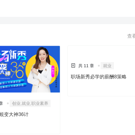
不清楚差距，未进行绩效评估，考核中往往面临着偏差，冲突，拈轻怕重
好人主义把绩效管理带入了一个万劫不复怪圈。 因此，战略导向的绩效
，这一理念的落地，需要一套系统、严谨的方法，策略性思维，是解决战
神似”的关键。通过战略思维，战略与绩效管理活动有机地结合起来，个体目
。如此，才能真正实现“有组织的战略绩效”如何构建一个基于战略目标的
查
重点解析战略绩效管理全流程。
 章
创业,就业,职业素养
共 11 章
就业
蜕变大神36计
职场新秀必学的薪酬8策略