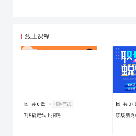
工根本不理解目标，
好，我好，大家好的
一个重要的管理理念
管理从“形似”到“
目标有机地联系起来
线上课程
管理体系，本课程讲
共 8 章
招聘面试
共 37
7招搞定线上招聘
职场新秀