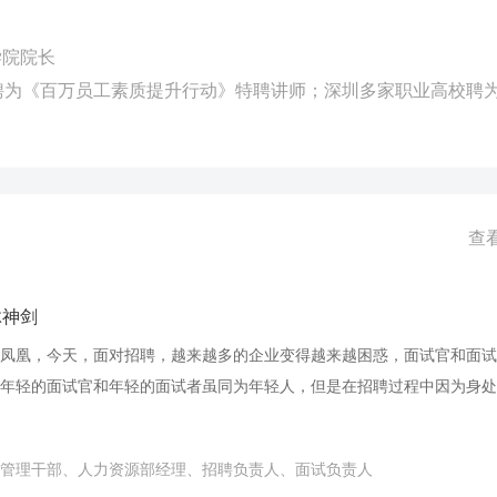
学院院长
聘为《百万员工素质提升行动》特聘讲师；深圳多家职业高校聘
查
脉神剑
凤凰，今天，面对招聘，越来越多的企业变得越来越困惑，面试官和面试
年轻的面试官和年轻的面试者虽同为年轻人，但是在招聘过程中因为身处
很难再面试中达成共识，同时面多芸芸众多的面试者，年轻的面试官也无
企业风采，如何为企业引入优质人才，如何选择胜任特质，如何候选人沟
管理干部、人力资源部经理、招聘负责人、面试负责人
面试官的原因，导致面试的失败。 无法帮助企业觅得人才。本课程旨在