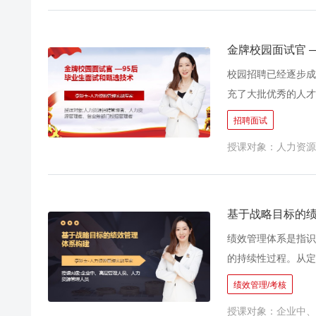
官职场问题和困惑，
金牌校园面试官 
校园招聘已经逐步成
充了大批优秀的人才
要途径。但是，多数
招聘面试
征人数寥寥；有的企
授课对象：人力资源
呢？在校园招聘工作
长期人才需求标准是
别人的公司？ ● 为
试表现和实际工作表
基于战略目标的
作中常见的问题和困
绩效管理体系是指识
聘的准确度和效率，
的持续性过程。从定
和积极导向，而今天
绩效管理/考核
每年的重复上演。原
授课对象：企业中、