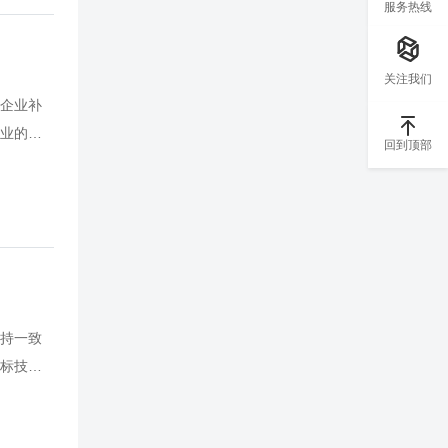
服务热线
关注我们
企业补
业的主
回到顶部
漠，应
意事项
短期和中
人都去了
 ● 面
园招聘工
提高招
持一致
标技能
的误区
谈，员