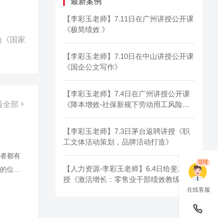
最新案例
【李彩玉老师】7.11日在广州讲授公开课
《极简绩效 》
为《国家
【李彩玉老师】7.10日在中山讲授公开课
《国企公文写作》
【李彩玉老师】7.4日在广州讲授公开课
看全部
《降本增效-社保新规下劳动用工风险管
控与成本优化》
【李彩玉老师】7.3日茅台返聘讲授《职
工文体活动策划，品牌活动打造》
者都有
【人力资源-李彩玉老师】6.4日给斐乐讲
的位置
授《激活增长：零售业干部绩效教练与激
从下
励赋能实战工坊》
在线客服
通面
解决面试