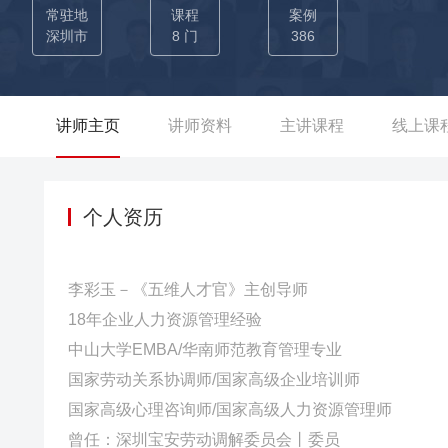
网、中国烟草、中建三局、招商银行、格力集团等头部企业，
常驻地
课程
案例
授课超800场，课程好评率98%。
深圳市
8 门
386
讲师主页
讲师资料
主讲课程
线上课
个人资历
李彩玉－《五维人才官》主创导师
18年企业人力资源管理经验
中山大学EMBA/华南师范教育管理专业
国家劳动关系协调师/国家高级企业培训师
国家高级心理咨询师/国家高级人力资源管理师
曾任：深圳宝安劳动调解委员会丨委员