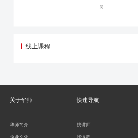
是摆在银行经管层、
员
程的每一个环节进行
线上课程
关于华师
快速导航
华师简介
找讲师
企业文化
找课程