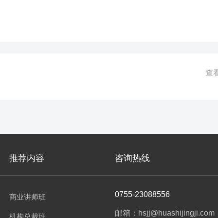
业务部门、风控部门、支行长、客户经理面前的一大难题。本课程将从信
解析，每一个环节进行案例配套，告诉银行人原本的答案。
查
推荐内容
咨询热线
0755-23088556
商业讲师班
邮箱：hsjj@huashijingji.com
机构总裁班