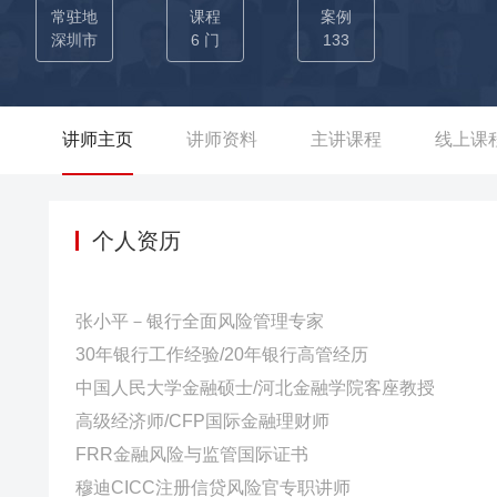
险体系化建设——张老师主导过总行全面风险管理体系的建设，
常驻地
课程
案例
作风险、声誉风险、合规风险、法律风险的管控方面有着独到的
深圳市
6 门
133
计划财务等多条线工作，建立了银行流动性风险管理系统，运
自动化指标限额管理和预警，实现风险处理率降低近30%。 张老师深耕银行金融、风险管理，是多家银行的特邀专家，曾开发了
多门信贷营销、普惠信贷、全面风险管理、银行数字化转型等方
讲师主页
讲师资料
主讲课程
线上课
——任职期间专注于风险管理人才的培养，深化银行的全面风险
位银行高管（5+位法人银行副行长，2个首席风险官，20+个
浦发银行、华夏银行、杭州银行、农商行等银行参与主持培训
个人资历
张小平－银行全面风险管理专家
30年银行工作经验/20年银行高管经历
中国人民大学金融硕士/河北金融学院客座教授
高级经济师/CFP国际金融理财师
FRR金融风险与监管国际证书
穆迪CICC注册信贷风险官专职讲师