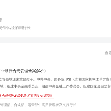
理
/分管风险的副行长
查
商业银行合规管理全案解析》
监管领域迎来重磅改革。中共中央、国务院印发《党和国家机构改革方案
域：组建中央金融委员会、组建中央金融工作委员会、组建国家金融监督
管体制改革、中国证券监督管理委员会调整为国务院直属机构、统筹推进
,合规管理,信贷风险,柜面风险,信贷营销
。 2023年5月18日，国家金融监督管理总局18日正式挂牌，新一轮金融
管理部、合规部、运营部中高层管理者及支行行长
新的监管机构的设立，必将延续近6年来的强监管、严监管的趋势，金管