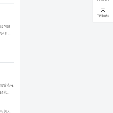
稳健发
一把标
回到顶部
人员和各
，切入
险的影
展均具有
化、全媒
控制声誉
，本课
的信贷流程
经营压
业人员
控制，
相关人