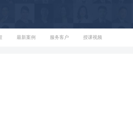
对银行各类别的风险管理具有很高的认知与实践,在信用风险、操
认知和方法论。 创新风险数据化管理——曾统筹协调资产负债、
用数据、参数、技术等多维度精细化进行数据核检，充分实现银行
向课程，进行多次的银行培训与人才培养。 培育风险管理人才
程
最新案例
服务客户
授课视频
管理团队搭建及银行高层管理能力提升，为多家银行培养了约30
支行长） 深耕银行金融培训——多次以邀请专家身份，为中国银行、
。部分服务银行包括：