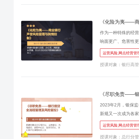
将覆盖面更广、业务
展？如何做好风险防
尺。而这把尺子的“
《化险为夷——
级员工主动识别、规
作为一种特殊的经营
银行的各项工作和业
响面更广、危害性更
重要影响。 而在新
运营风险,网点经营管理
体时代的到来，声誉
授课对象：银行高管
风险处置流程、如何
程将系统的呈现、论
《尽职免责——
2023年2月，银保
新规又一次成为各家
力不断增大的背景下
运营风险,网点经营管理
也越来越多。如何管
授课对象：总行分管