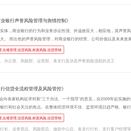
检查更深化、处罚力度更强化。 作为银行，如何在这种监管环境下确保
控？如何做好合规管理和案防工作？是考验我们银行的政治性、专业性的
零刻度”就是经营红线，红线在哪里?我们银行离红线远吗？为了银行管理
商业银行声誉风险管理与舆情控制》
避合规风险，更好推动各项业务条线全面合规履职。本课程以案例的形式
实体，商业银行的行为和业务涉众性强、外溢效应大，相应地，其声誉风
务，敲警钟、得教训，从案例剖析中得到经验、得到启发。
大。 而出色的声誉风险管理，对商业银行的经营、公司价值以及未来发
形势下，银行声誉风险的管理面临着更复杂的环境。无论是监管环境的变
,合规管理,信贷风险,柜面风险,信贷营销
风险管理压力和难度不断加大。 银行如何建立声誉风险管理体系、如何
、办公室、风险部、运营部、各支行及涉及声誉风险流程的员工
形成良好的声誉风险全员参与局面，如何将舆情管理成为银行的秘密武器
述、解决。
银行信贷全流程管理及风险管控》
监会向各家机构征求对新“三个办法、一个指导”的意见，自2009年起实施
银行和社会关注的焦点。在整体经济环境不佳、监管环境日趋严格、银行
，信贷业务当中暴露的问题也越来越多，因信贷流程中违规受到处罚的从
,合规管理,信贷风险,柜面风险,信贷营销
控信贷风险，如何在信贷流程中做到尽职免责，如何做好信贷全流程风险
行长、业务部总、风险部总、放款中心总、各支行行长、支行客户经理等