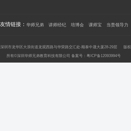
友情链接：
华师兄弟
讲师经纪
培博会
课师宝
当责领导力
深圳市龙华区大浪街道龙观西路与华荣路交汇处-顺泰中晟大厦28-29层 版权
所有©深圳华师兄弟教育科技有限公司 备案号：
粤ICP备12093994号