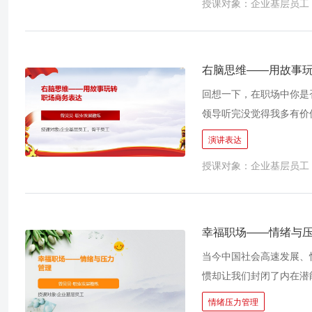
授课对象：企业基层员工
重新审视和评估的能力，
感和满足感。
右脑思维——用故事
回想一下，在职场中你是
领导听完没觉得我多有价
们； 经常邀请给客户或
演讲表达
做自我介绍，往往1-2句
授课对象：企业基层员工
当我们带着故事思维去生
的同事理解，我们更容易
幸福职场——情绪与
当今中国社会高速发展、
惯却让我们封闭了内在潜
多大厂年轻生命的纷纷离
情绪压力管理