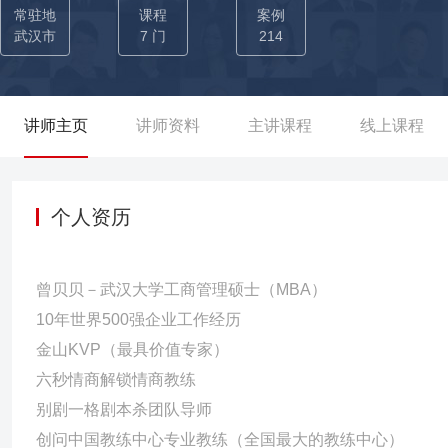
习矩阵”，灵活运用剧本杀、沙盘推演、翻转课堂等创新形式，结合
常驻地
课程
案例
知、压力管理等核心能力。典型课程《职场局中局》系列通过情景
武汉市
7 门
214
能力，广受企业高管与新生代员工好评。
讲师主页
讲师资料
主讲课程
线上课程
个人资历
曾贝贝－武汉大学工商管理硕士（MBA）
10年世界500强企业工作经历
金山KVP（最具价值专家）
六秒情商解锁情商教练
别剧一格剧本杀团队导师
创问中国教练中心专业教练（全国最大的教练中心）