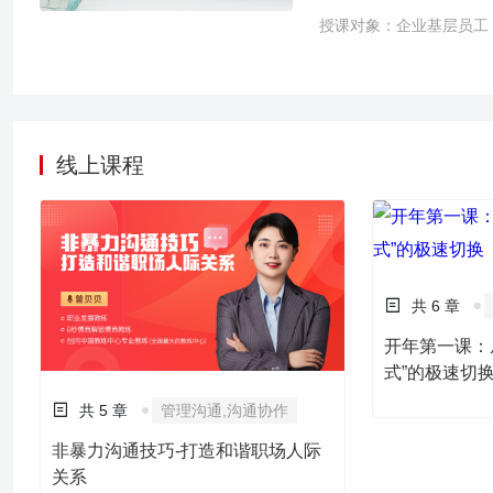
变迁对进入其中的每一个
授课对象：企业基层员工
会和职场的压力？怎样使
个人生活质量，迎接新角
理对个人生活幸福快乐、
课程旨在解决压力感和情
识到方法上解决情绪压力
线上课程
共 6 章
开年第一课：
式”的极速切
共 5 章
管理沟通,沟通协作
非暴力沟通技巧-打造和谐职场人际
关系