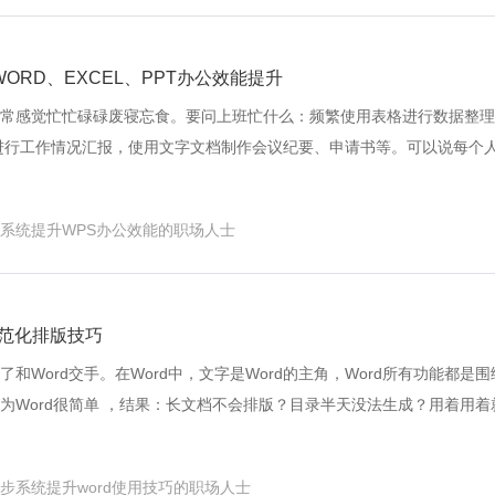
次课程将为大家讲授OFFICE三大软件基本功能中常常被忽视的技巧，掌
率快速提升，从而使我们的文件排版美观大方、表格处理安全高效、报告
，OFFICE技术将帮助我们解放双手、提高工作效率、更快完成工作任务
ORD、EXCEL、PPT办公效能提升
们更有机会在人才竞争中脱颖而出！
常感觉忙忙碌碌废寝忘食。要问上班忙什么：频繁使用表格进行数据整理
进行工作情况汇报，使用文字文档制作会议纪要、申请书等。可以说每个
编文档的工作。因此，WPS技能一项都 不 能 少！ 本课程精心挑选了WP
核心的功能模块和关键技术，由浅入深循序渐进的地引导学员找到方向、
系统提升WPS办公效能的职场人士
它们的关键技术、使用思路、和方法技巧。掌握这些技巧后，将会10倍
分析准确高效， 报告逻辑清晰图文并茂，文档排版精致美观。从而帮助
，帮助企业创造更多效益增强企业竞争力！
规范化排版技巧
和Word交手。在Word中，文字是Word的主角，Word所有功能都是
为Word很简单 ，结果：长文档不会排版？目录半天没法生成？用着用着
手动修改这些问题日复一日重复出现，不但没有解决问题，还以为Word
特错。 想要做好Word并不难，本课程将带你系统掌握Word高效秘诀。
步系统提升word使用技巧的职场人士