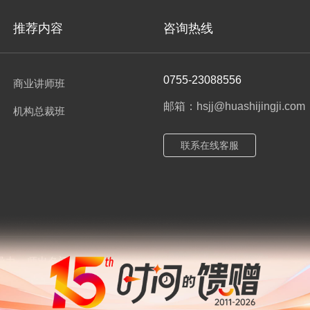
推荐内容
咨询热线
0755-23088556
商业讲师班
邮箱：hsjj@huashijingji.com
机构总裁班
联系在线客服
导力
师出名门