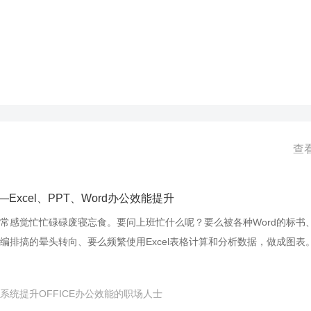
查
—Excel、PPT、Word办公效能提升
常感觉忙忙碌碌废寝忘食。要问上班忙什么呢？要么被各种Word的标书
编排搞的晕头转向、要么频繁使用Excel表格计算和分析数据，做成图表
月报、工作总结、产品介绍的PPT上……说白了，就是天天排文档、搞数
Word、Excel、PPT技能一！项！都！不！能！少！ 据权威机构统计，
系统提升OFFICE办公效能的职场人士
的应用软件功能。进行一次有效的OFFICE技能培训能提高25％的工作效