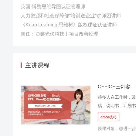
英国·博赞思维导图认证管理师
人力资源和社会保障部“培训送企业”讲师团讲师
《Keap Learning 思维树》版权课证认证讲师
曾任：协鑫光伏科技丨项目改善经理
主讲课程
OFFICE三剑客—
很多人在工作时，常
稿、说明书、计划书
要把数据放在周报、
office技巧
报告!原来想拼职场，
授课对象：想进一步
者平均仅掌握20％