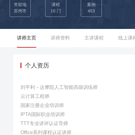
效训练助推员工成长。平均每年为上百家企业提供职场效能培
常驻地
课程
案例
位等。曾被国家电网特邀为“兼职内训师大赛”PPT课件制作
苏州市
10 门
453
西、江西、河南、安徽等几十个城市进行轮训。
讲师主页
讲师资料
主讲课程
线上课
个人资历
刘平利－达摩院人工智能高级训练师
云计算工程师
国家注册企业培训师
IPTA国际职业培训师
TTT专业讲评认证导师
Office系列课程认证讲师