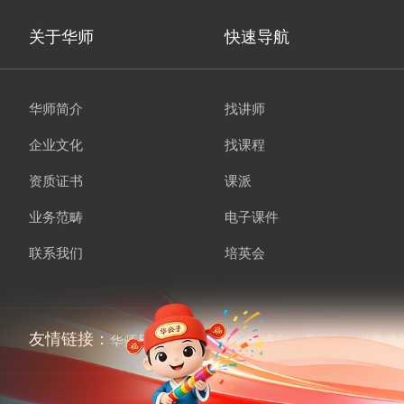
关于华师
快速导航
华师简介
找讲师
企业文化
找课程
资质证书
课派
业务范畴
电子课件
联系我们
培英会
友情链接：
华师兄弟
讲师经纪
培博会
课师宝
当责领