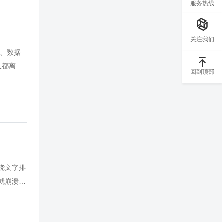
服务热线
握这些技
展示逻
、更好为
关注我们
、数据
人都离不
回到顶部
S三大办
理顺逻
提升工作
员工提升
围绕文字排
就崩溃？
文档就是
通过学