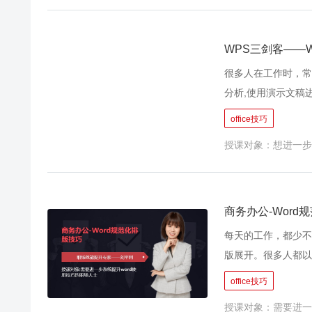
大量的工作时间。本
巧将让大家的工作效
辑清晰。更重要的是
WPS三剑客——W
企业创造价值、让我
很多人在工作时，常
分析,使用演示文稿
开整数据、做报告、
office技巧
公软件中最常用、最
授课对象：想进一步
辑、系统全面地掌握
效率，使学员的数据
业务能力和工作价值
商务办公-Word
每天的工作，都少不了
版展开。很多人都以
信息太多只会一个个
office技巧
这样操作，其实大错
授课对象：需要进一