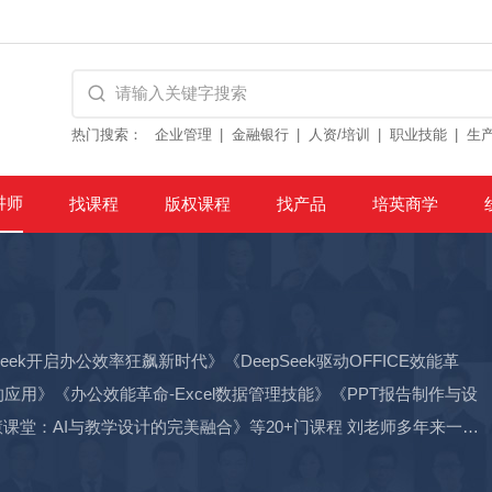
热门搜索：
企业管理
金融银行
人资/培训
职业技能
生
讲师
找课程
版权课程
找产品
培英商学
ek开启办公效率狂飙新时代》《DeepSeek驱动OFFICE效能革
L中的应用》《办公效能革命-Excel数据管理技能》《PPT报告制作与设
与教学设计的完美融合》等20+门课程 刘老师多年来一直
软件、公文写作的培训教学工作，善于以解决实际问题为目的，力求通过有