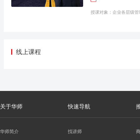
加工作目标的制订，实现
键的工作上，从而避免浪
授课对象：企业各层级管
考核标准，从而使对员工
障碍及如何克服这些障碍
分企业还在沿用经验管理
问题。优秀企业普遍运用
达到“众人拾柴火焰高”
目标”。如果员工觉得工
线上课程
会大幅度降低。企业竞争
能力。目标管理把管理者
极性去完成。 目标管理
庭、公司，都必须有目标
广泛，很多人将它作为工
确，目标管理是一种基本
关于华师
快速导航
动结合起来，实现全面、
华师简介
找讲师