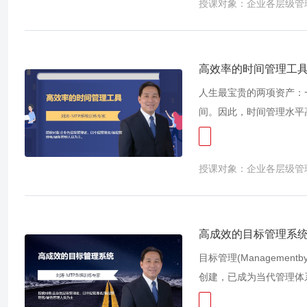
授课对象：企业各层级管
级指导。 企业就像个舞
就在于这些演员是否能够
努力，而是缺乏角色意识
使命则在很大程度上取决
高效率的时间管理工
给予他某些法定地位与职
人生最宝贵的两项资产：
果管理者对自己的角色缺
间。因此，时间管理水平
气。决策层批评管理者太
排利用时间的人，时间自
处在这样的困境中，经常
间已经成为极其宝贵的资
一定要很清楚自己所扮演
授课对象：企业各层级管
议、应酬应接不暇，从早
关系之中寻求最佳的平衡。 对于管理者来说，要使自己能在企业中发挥自己应有的作用，首
时，在上级的“保姆式”
识自己，从而能够充分扮
部门工作效率日渐低下。因
理者的工作成效，了解自我
管理并不是要把所有事情
高成效的目标管理系
清晰角色定位，能帮助管
管理的目的除了要决定管
目标管理(Managemen
作，才能在更好地带领员
做。时间管理不是完全的
创建，已成为当代管理体
高手的转变，成为一个受
帮助管理者最大限度地利
为是迄今为止“最有实战
最重要的，哪些是不重要