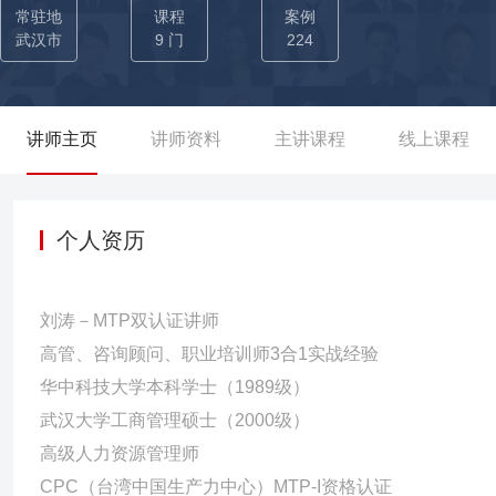
年，任职丽芳商贸有限公司总经理，令公司营收翻番过亿。 2012年至
常驻地
课程
案例
00+家大型企业、50000+人次学员 ▲ 系统训练改进绩效，研发
武汉市
9 门
224
练，培训理念信奉“系统焕新价值、训练获得改变，行动改进绩效”
学员通过课堂训练得到改变，进而在课后付诸行动，让企业绩效得以
学员的内在力量，而有效的培训就如同开发蕴藏的宝藏。系统化训
讲师主页
讲师资料
主讲课程
线上课程
对性的指引，令学员在反省与感情中深受裨益，真正成长。 ▲ 实效
人员的工作挑战及实际需求，课程的精彩来源于二方面：一是实效
更让学员通过课堂训练掌握工具，以便回到岗位可以马上运用。二
个人资历
刘涛－MTP双认证讲师
高管、咨询顾问、职业培训师3合1实战经验
华中科技大学本科学士（1989级）
武汉大学工商管理硕士（2000级）
高级人力资源管理师
CPC（台湾中国生产力中心）MTP-I资格认证