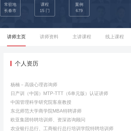
常驻地
课程
案例
长春市
15 门
679
讲师主页
讲师资料
主讲课程
线上课程
个人资历
杨楠－高级心理咨询师
日产训（中国）MTP-TTT（6单元版）认证讲师
中国管理科学研究院客座教授
东北师范大学商学院MBA特聘讲师
欧亚集团特聘培训师、资深咨询顾问
农业银行总行、工商银行总行培训学院特聘培训师