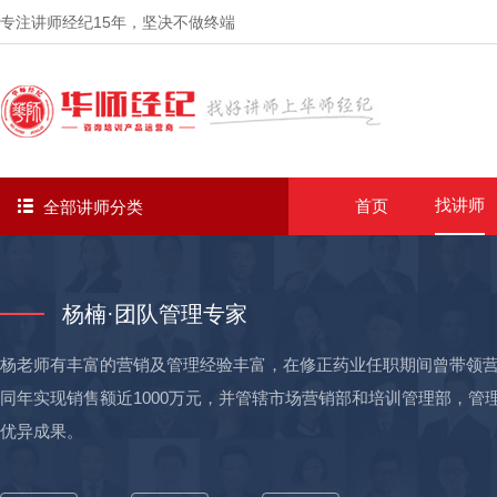
专注讲师经纪
15年
，坚决不做终端
找讲师
首页
全部讲师分类
杨楠·团队管理专家
杨老师有丰富的营销及管理经验丰富，在修正药业任职期间曾带领营
同年实现销售额近1000万元，并管辖市场营销部和培训管理部，管
优异成果。