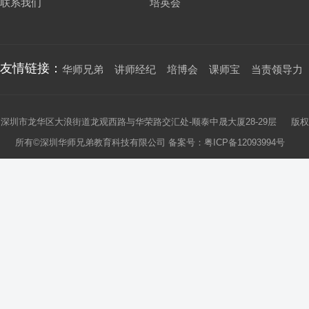
联系我们
培英会
友情链接：
华师兄弟
讲师经纪
培博会
课师宝
当责领导力
深圳市龙华区大浪街道龙观西路与华荣路交汇处-顺泰中晟大厦28-29层 版权
所有©深圳华师兄弟教育科技有限公司 备案号：
粤ICP备12093994号