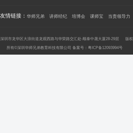
友情链接：
华师兄弟
讲师经纪
培博会
课师宝
当责领导力
深圳市龙华区大浪街道龙观西路与华荣路交汇处-顺泰中晟大厦28-29层 版权
所有©深圳华师兄弟教育科技有限公司 备案号：
粤ICP备12093994号