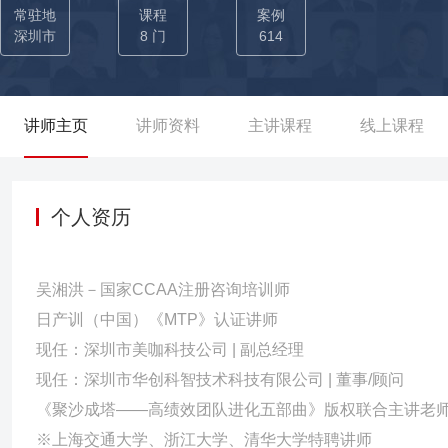
调学以致用为赋能的最终目的，帮助学员理解深入浅出与浅入深出
常驻地
课程
案例
可，好评度达95%。 →曾为重庆农商行（重庆总行、万州支行、
深圳市
8 门
614
意识与责任担当》《中高层执行力打造》课程赋能，累计22期。 
州、宁德）等支行进行《中高层管理技能提升》《中高层执行力打造
讲师主页
讲师资料
主讲课程
线上课程
个人资历
吴湘洪－国家CCAA注册咨询培训师
日产训（中国）《MTP》认证讲师
现任：深圳市美咖科技公司 | 副总经理
现任：深圳市华创科智技术科技有限公司 | 董事/顾问
《聚沙成塔——高绩效团队进化五部曲》版权联合主讲老
※上海交通大学、浙江大学、清华大学特聘讲师