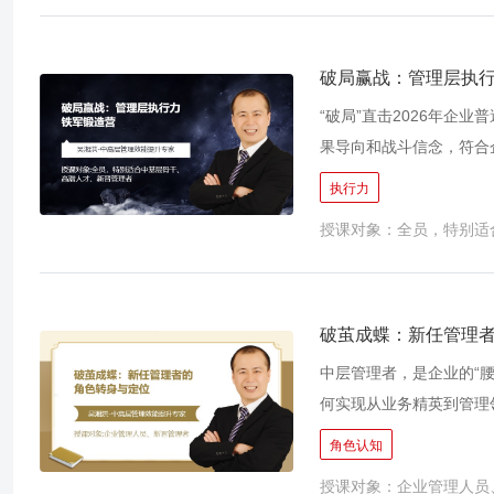
感到束手无策？ 5、投入
如何针对不同层次员工的
属感和奋斗激情？ 8、
破局赢战：管理层执
衡“授人以鱼”和“授人以
“破局”直击2026年企
转化为新员工个人的内在
果导向和战斗信念，符合
论灌输，实战落地更具说
执行力
员工？ 2、执行计划是
授课对象：全员，特别适
跨层级的沟通协作，是否
互推诿的灰色地带？ 5
备驱动复杂业务与高效团
从“要我做”变为“我要做
破茧成蝶：新任管理
塑造了协同共进的团队文化
中层管理者，是企业的“
钢用在刀刃上？
何实现从业务精英到管理
困扰？ 1、是否感觉自己
角色认知
不知如何将战略转化为团
授课对象：企业管理人员