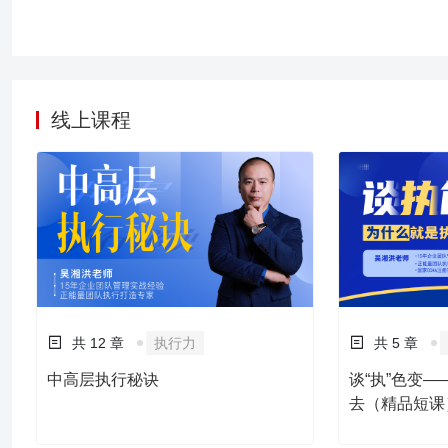
与培养？ 4、是否在选人
艰，深感“部门墙”厚重？
是难以100%达成，执
却不佳？ 9、是否授权
了职位权力，如何凭借个
线上课程
共 12 章
执行力
共 5 章
中高层执行秘诀
谈“执”色变
去（精品短课