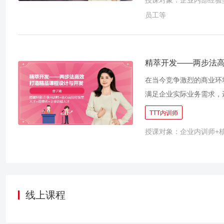
过岗位经验梳理可以审视
授课对象：企业内部经验
而减少人才流失带来的知
领。 本项目的目的在于
员工等
操作标准，这不仅提升了
制力量，将岗位优秀经验
供了一种快速学习和应用
竞争力。
入的案例分析有助于企业
程旨在运用先进的方法和
精萃开发——两步法
仅有助于企业知识的传承
在当今竞争激烈的商业环
实的基础。
满足企业实际业务需求，
何通过课程开发来增强其
TTT内训师
化为标准化的培训材料，
授课对象：企业内训师+
失。 2、成本效益分析
约，并增强财务自主性。
针对性和效果，进而提高
化、务实和可持续的培训
略紧密相连的高质量课程
线上课程
种投资于人才发展的策略