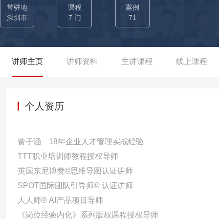
路》、《渠道通路精耕》、《TTT内部岗位带教导师训练营》等2
常驻地
课程
案例
升】培训项目70+场次；同时对部分岗位进行经验萃取+典型/优秀
深圳市
7 门
71
《用服务带动营销案例》，成为行业学习标杆；
讲师主页
讲师资料
主讲课程
线上课程
个人资历
曾子涵－18年企业人才管理实战经验
TTT职业培训师教程授权导师
英国东尼博赞©思维导图认证讲师
SPOT国际团队引导师© 认证讲师
人人师® AI产品项目导师
《岗位经验内化》系列版权课程授权导师