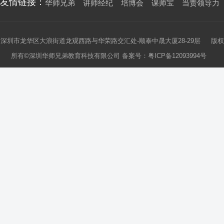
友情链接：
华师兄弟
讲师经纪
培博会
课师宝
当责领导力
深圳市龙华区大浪街道龙观西路与华荣路交汇处-顺泰中晟大厦28-29层 版权
所有©深圳华师兄弟教育科技有限公司 备案号：
粤ICP备12093994号