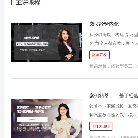
主讲课程
岗位经验内化
从公司角度：构建“学习
套“每个人都在教，每个
大师杜拉克曾将一个经理
微课开发
自己的产品；第二层是进
授课对象：经验型员工、
最具有远期效果的、最具
人力资源角度：人才培养
伍。而内部的课程开发与
标准、内部传承转化为过
案例精萃——基于经
将公司内既有岗位专业经
随着企业不断成长，其经
优秀经验的提炼，化隐形知识
种高度参与性的教学模式
结合业务的关键课件，用
盘，这对于企业构建内部
TTT内训师
提炼和总结岗位经验，检
1、知识资本化：通过案