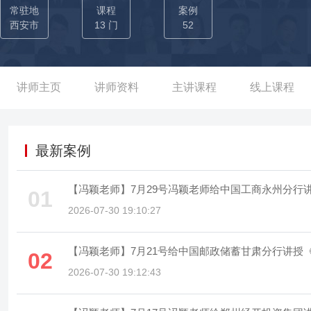
公司私募股权基金设立，实现实缴资金3亿元，成功落地2000万投
常驻地
课程
案例
规模突破百亿元，创下单笔销售公募基金2.7亿元的个人亮眼业绩，
西安市
13 门
52
经验深厚，拓渠与提效能力双优 1）渠道覆盖：累计服务建行、中
机构，打造多区域、多类型银行渠道基金营销合作模式； 2）渠道
定投、销售技巧、市场分析等，累计赋能数千名银行理财经理、客户
讲师主页
讲师资料
主讲课程
线上课程
力季度开门红基金销售全省第一，业绩完成率超140%。 优势三：
计为平安银行等机构60+位高净值客户提供专属金融服务，精准匹配
信托、保险金信托金额达3500万元，成为平安银行私行客户财富管
最新案例
险方案，单单一单完成10年期缴总保费200万元，期缴保险累计保费突
提升：为中行广东某分行定制资产配置与客户沙龙方案，推动分行贵宾客
【冯颖老师】7月29号冯颖老师给中国工商永州分行讲
01
1100万，实现客户数量与资产规模双突破。
2026-07-30 19:10:27
02
2026-07-30 19:12:43