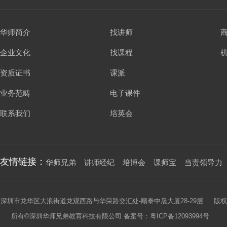
华师简介
找讲师
企业文化
找课程
资质证书
课派
业务范畴
电子课件
联系我们
培英会
友情链接：
华师兄弟
讲师经纪
培博会
课师宝
当责领导力
深圳市龙华区大浪街道龙观西路与华荣路交汇处-顺泰中晟大厦28-29层 版权
所有©深圳华师兄弟教育科技有限公司 备案号：
粤ICP备12093994号