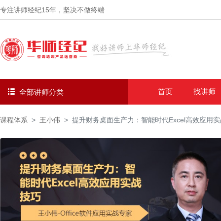
专注讲师经纪
15年
，坚决不做终端
首页
找讲师
全部讲师分类
课程体系
王小伟
提升财务桌面生产力：智能时代Excel高效应用