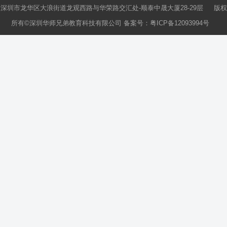
深圳市龙华区大浪街道龙观西路与华荣路交汇处-顺泰中晟大厦28-29层 版权
所有©深圳华师兄弟教育科技有限公司 备案号：
粤ICP备12093994号