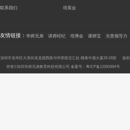
联系我们
培英会
友情链接：
华师兄弟
讲师经纪
培博会
课师宝
当责领导力
深圳市龙华区大浪街道龙观西路与华荣路交汇处-顺泰中晟大厦28-29层 版权
所有©深圳华师兄弟教育科技有限公司 备案号：
粤ICP备12093994号