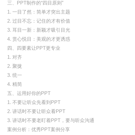
三、PPT制作的“四目原则”
1. 一目了然：简单才突出主题
2. 过目不忘：记住的才有价值
3. 耳目一新：新颖才吸引目光
4. 赏心悦目：美观的才更诱惑
四、四要素让PPT更专业
1. 对齐
2. 聚拢
3. 统一
4. 精简
五、运用好你的PPT
1. 不要让听众先看到PPT
2. 讲话时不要让听众看PPT
3. 讲话时不要老盯着PPT，要与听众沟通
案例分析：优秀PPT案例分享