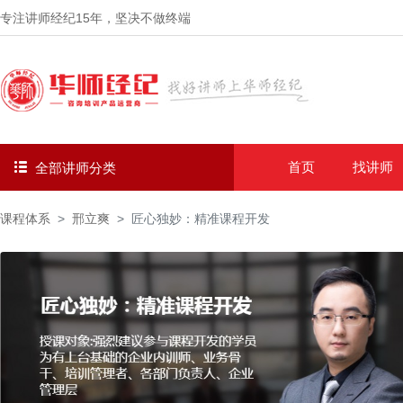
专注讲师经纪
15年
，坚决不做终端
首页
找讲师
全部讲师分类
课程体系
邢立爽
匠心独妙：精准课程开发