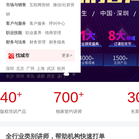
市场与销售
互联网营销
微信/社群营
销
客户与服务
客户服务
呼叫中心
职业技能
职业素养
情商管理
财务与法务
财务管理
财务报表
找城市
更多>
深圳
北京
广州
上海
武汉
杭州
长沙
郑州
青岛
成都
西安
厦门
40
+
700
+
3
版权培训产品
独家签约讲师
长
全行业类别讲师，帮助机构快速打单