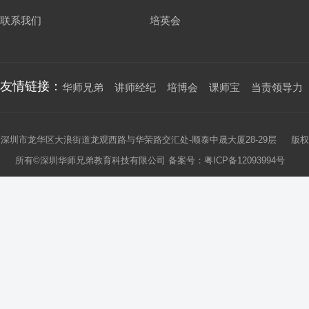
联系我们
培英会
友情链接：
华师兄弟
讲师经纪
培博会
课师宝
当责领导力
深圳市龙华区大浪街道龙观西路与华荣路交汇处-顺泰中晟大厦28-29层 版权
所有©深圳华师兄弟教育科技有限公司 备案号：
粤ICP备12093994号