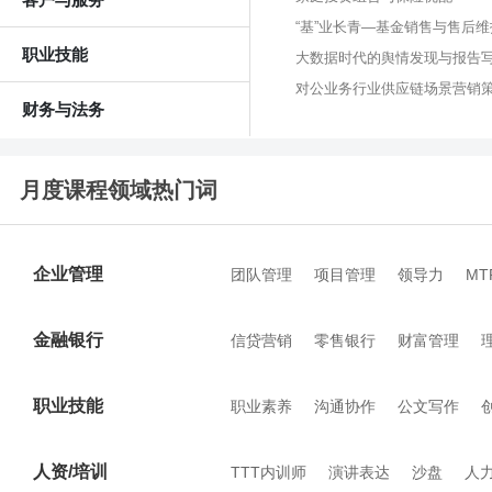
“基”业长青—基金销售与售后
职业技能
大数据时代的舆情发现与报告
对公业务行业供应链场景营销
财务与法务
月度课程领域热门词
企业管理
团队管理
项目管理
领导力
M
金融银行
信贷营销
零售银行
财富管理
职业技能
职业素养
沟通协作
公文写作
人资/培训
TTT内训师
演讲表达
沙盘
人