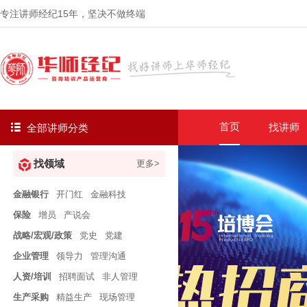
专注讲师经纪
15年
，坚决不做终端
首页
找讲师
全部讲师分类
找领域
更多>
金融银行
开门红
金融科技
保险
增员
产说会
战略/宏观/政策
党史
党建
企业管理
领导力
管理沟通
人资/培训
招聘面试
非人管理
生产采购
精益生产
现场管理