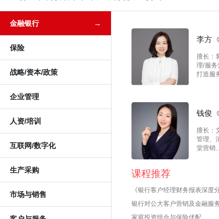
金融银行
→
李方
保险
擅长：
理/服务
战略/资本/政策
打造服
企业管理
钱俊
人资/培训
擅长：
管理、
互联网/数字化
堂营销
问式营
生产采购
课程推荐
《银行客户经理财务报表深度
市场与销售
银行对公大客户营销及金融服
家庭投资组合与保险优配
客户与服务