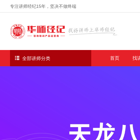
专注讲师经纪
15年
，坚决不做终端
首页
找
全部讲师分类