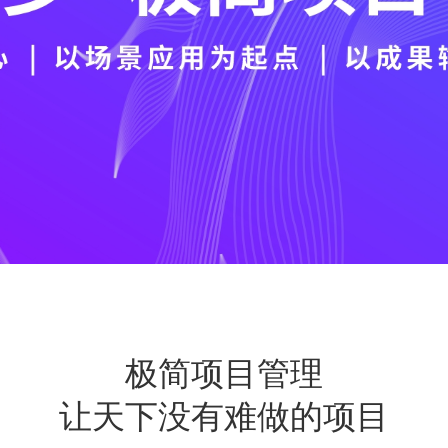
极简项⽬管理
让天下没有难做的项⽬