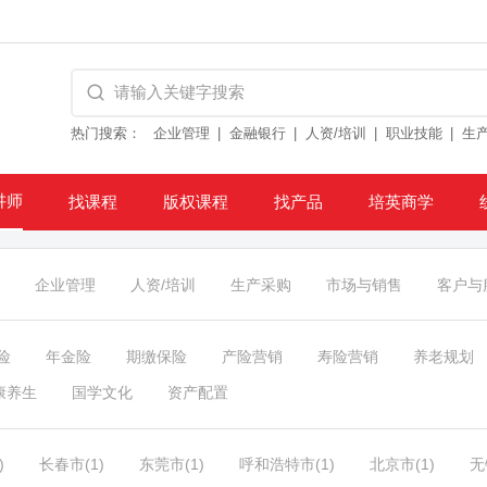
热门搜索：
企业管理
金融银行
人资/培训
职业技能
生
讲师
找课程
版权课程
找产品
培英商学
企业管理
人资/培训
生产采购
市场与销售
客户与
险
年金险
期缴保险
产险营销
寿险营销
养老规划
康养生
国学文化
资产配置
)
长春市(1)
东莞市(1)
呼和浩特市(1)
北京市(1)
无