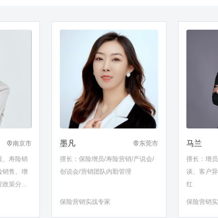
墨凡
马兰
南京市
东莞市
设、寿险销
擅长：保险增员/寿险营销/产说会/
擅长：增
险销售、增
创说会/营销团队内勤管理
谈、客户
管政策分
红
保险营销实战专家
保险营销