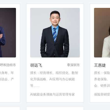
胡远飞
王惠婕
呼和浩特市
深圳市
终身寿、年
擅长：经营增长、组织优化、数智
擅长：保
创说会、产
化升级战略、AI应用与办公赋能
养老保险
等……
会、销售
AI赋能业务增效与运营管理专家
保险营销