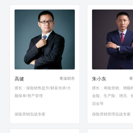
高健
朱小东
深圳市
擅长：保险销售提升/财富传承/大
擅长：寿险营销、增额
额保单/资产管理
金险、生产险、增员、
说会等
保险营销实战专家
保险营销管理实战专家