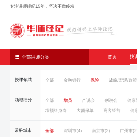
专注讲师经纪
15年
，坚决不做终端
找
首页
全部讲师分类
授课领域
全部
金融银行
保险
战略/宏观/政策
领域细分
全部
增员
产说会
创说会
健康
增额终身寿
大额保单
高客经营
健
常驻城市
全部
深圳市(4)
南京市(2)
广州市(2