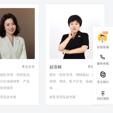
在线客服
服务热线
赵语桐
北京市
长春市
险团队管理、营销策划、
擅长：财富管理、理财规划、保险
、分红保险销售、产说
营销、增员、客户沙龙、金融消
关注我们
训练营辅导
保……
管理实战专家
财富管理实战专家
回到顶部