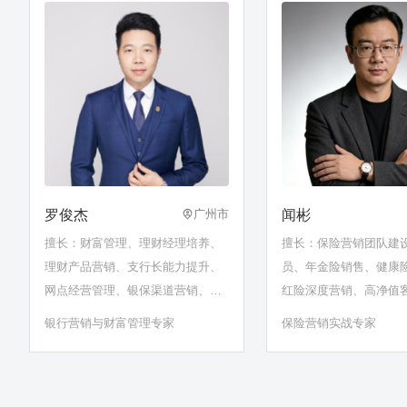
罗俊杰
闻彬
广州市
擅长：财富管理、理财经理培养、
擅长：保险营销团队建
理财产品营销、支行长能力提升、
员、年金险销售、健康
网点经营管理、银保渠道营销、产
红险深度营销、高净值
说会、创说会、增员、分红险营
大额保单成交、家庭财
银行营销与财富管理专家
保险营销实战专家
销、寿险营销、资产配置与财富规
险金信托规划、保险监
划、开门红
析、保险产品精算定价
红、产说会、创说会、A