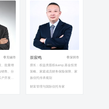
崇宸鸣
无锡市
深圳市
设、批量增
擅长：权益类股权&amp;基金投资
险销售、分
策略、家庭成员财务保险保障、家
客户开发、
族信托传承规划
富传承、保
财富管理与国际信托专家
管政策分
解析、开门
I保险营销