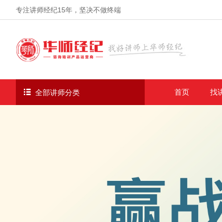
专注讲师经纪
15年
，坚决不做终端
首页
找
全部讲师分类