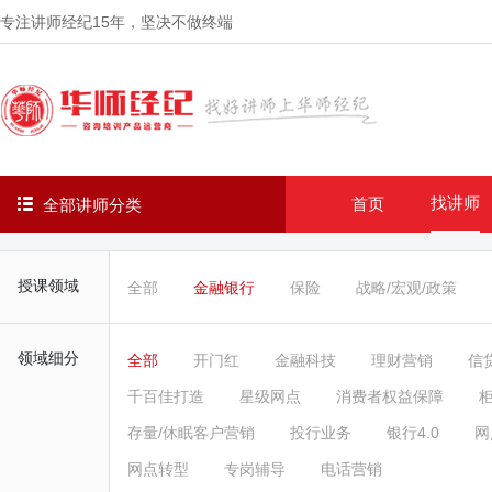
专注讲师经纪
15年
，坚决不做终端
找讲师
首页
全部讲师分类
授课领域
全部
金融银行
保险
战略/宏观/政策
领域细分
全部
开门红
金融科技
理财营销
信
千百佳打造
星级网点
消费者权益保障
存量/休眠客户营销
投行业务
银行4.0
网
网点转型
专岗辅导
电话营销