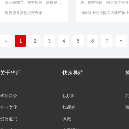
贷营销辅导、整村授信、纵横银行
法、整村授信、网点效能提升
+、行外吸金辅导、数字化转型赋
公营销转型、线上社群营销、
银行服务营销资深专家
14年以上银行咨询培训经验 1
能、银保营销、开门红营销、网点
红、厅堂服务营销
家银行长期聘用咨询顾问
效能提升、对公营销项目、一点一
策项目、百佳网点打造、千佳网点
打造、星级网点打造、特色文化网
«
1
2
3
4
5
6
7
»
点打造
关于华师
快速导航
华师简介
找讲师
企业文化
找课程
资质证书
课派