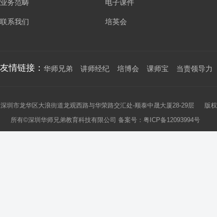
业务范畴
电子课件
联系我们
培英会
友情链接：
华师兄弟
讲师经纪
培博会
课师宝
当责领导力
深圳市龙华区大浪街道龙观西路与华荣路交汇处-顺泰中晟大厦28-29层 版权
所有©深圳华师兄弟教育科技有限公司 备案号：
粤ICP备12093994号