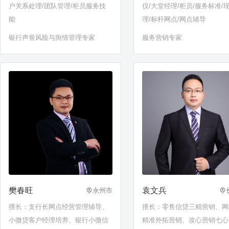
户关系处理/团队管理/柜员服务技
仪/大堂经理/柜员/服务标准/
能
理/标杆网点/网点辅导
银行声誉风险与舆情管理专家
服务营销专家
樊春旺
袁文兵
永州市
擅长：支行长网点经营管理辅导、
擅长：零售信贷三精营销、网
小微贷客户经理培养、银行小微信
精准外拓营销、攻心营销七心