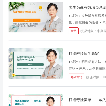
步步为赢有效增员系
● 绩效：提升增员意愿及
象，由拉拽变为吸引 ● 
授课对象：中高
增员
打造寿险顶尖赢家——
● 绩效：明目标有方法，
市场 ● 体系：从销售
授课对象：中
寿险营销
打造寿险赢家——成