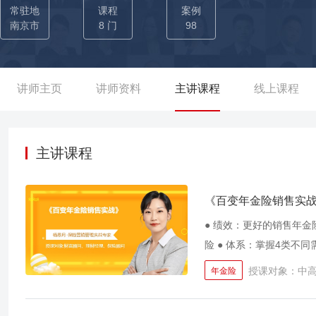
（创新班5天-新人衔接训练20天-晋升团60天-新晋主管培训3天），
常驻地
课程
案例
0天60%晋升率； 【培育业务精英数百人】 ——为德华安顾人寿开展
南京市
8 门
98
+期，培养精英主管100+位，业务精英3000+人，10余位三级机
管理》等课程80期，培养精英主管80+位，业务精英2000+，出色
人寿开展《NBSS需求导向销售》、《PPM卓越经理人》、《有效增员
讲师主页
讲师资料
主讲课程
线上课程
（其中全国前十3个），外勤转为核心内勤管理干部12位； ——为
200+； ——为I云保设计新人培养体系（新人职前、新人基础、
师等绩优认证体系，是讲师培养体系的核心授课讲师
主讲课程
《百变年金险销售实
● 绩效：更好的销售年金
险 ● 体系：掌握4类不
授课对象：中
年金险