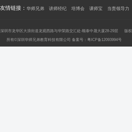
友情链接：
华师兄弟
讲师经纪
培博会
课师宝
当责领导力
深圳市龙华区大浪街道龙观西路与华荣路交汇处-顺泰中晟大厦28-29层 版权
所有©深圳华师兄弟教育科技有限公司 备案号：
粤ICP备12093994号