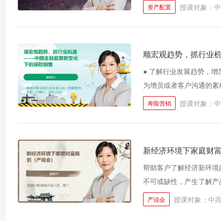
构设计 ● 用法商思维帮
授课对象：中
资产配置
顺宏观趋势，抓行业
● 了解行业发展趋势，增
为增员或者客户沟通的素
授课对象：中
寿险营销
新经济环境下家庭财
帮助客户了解经济新环境
不可或缺性，产生了解产
授课对象：中
产说会