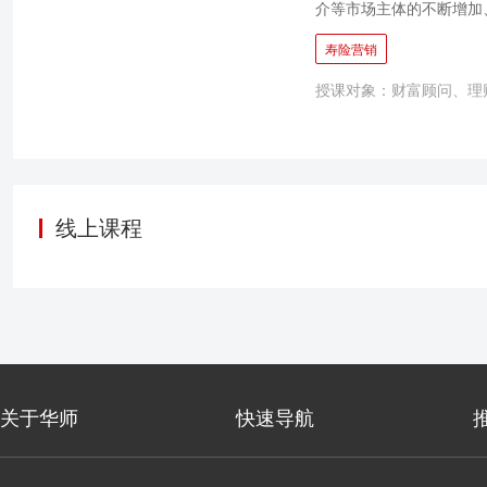
介等市场主体的不断增加
越高。优秀的代理人如何
寿险营销
个人的竞争力来持续延续
授课对象：财富顾问、理
验萃取，同时又结合了国
套帮助业务人员大幅提升
业务人员迅速突破自我，
段。
线上课程
关于华师
快速导航