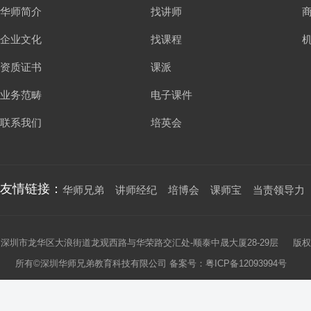
华师简介
找讲师
企业文化
找课程
资质证书
课派
业务范畴
电子课件
联系我们
培英会
友情链接：
华师兄弟
讲师经纪
培博会
课师宝
当责领导力
深圳市龙华区大浪街道龙观西路与华荣路交汇处-顺泰中晟大厦28-29层 版权
所有©深圳华师兄弟教育科技有限公司 备案号：
粤ICP备12093994号