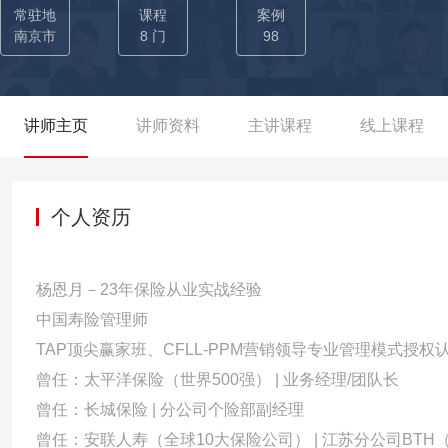
（创新班5天-新人衔接训练20天-晋升团60天-新晋主管培训3天），
常驻地
课程
案例
0天60%晋升率； 【培育业务精英数百人】 ——为德华安顾人寿开展
南京市
8 门
98
+期，培养精英主管100+位，业务精英3000+人，10余位三级机
管理》等课程80期，培养精英主管80+位，业务精英2000+，出色
人寿开展《NBSS需求导向销售》、《PPM卓越经理人》、《有效增员
讲师主页
讲师资料
主讲课程
线上课程
（其中全国前十3个），外勤转为核心内勤管理干部12位； ——为
200+； ——为I云保设计新人培养体系（新人职前、新人基础、
师等绩优认证体系，是讲师培养体系的核心授课讲师
个人资历
杨恩月－23年保险从业实战经验
中国寿险管理师
TAP顶尖赢家班、CFLL-PPM营销领导专业管理模式授权
曾任：太平洋保险（世界500强） | 业务经理/团队长
曾任：长城保险 | 分公司个险部副经理
曾任：安联人寿（全球10大保险公司） | 江苏分公司BTH