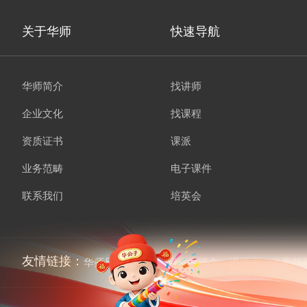
关于华师
快速导航
华师简介
找讲师
企业文化
找课程
资质证书
课派
业务范畴
电子课件
联系我们
培英会
友情链接：
华师兄弟
讲师经纪
培博会
课师宝
当责领