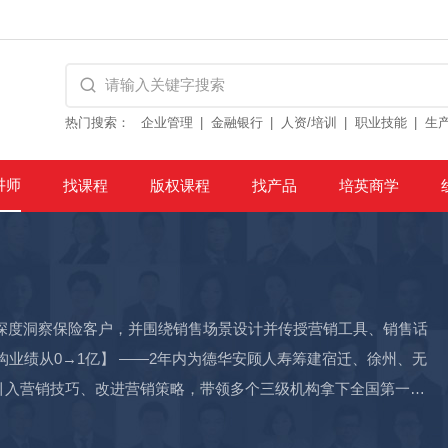
热门搜索：
企业管理
金融银行
人资/培训
职业技能
生
讲师
找课程
版权课程
找产品
培英商学
深度洞察保险客户，并围绕销售场景设计并传授营销工具、销售话
构业绩从0→1亿】 ——2年内为德华安顾人寿筹建宿迁、徐州、无
引入营销技巧、改进营销策略，带领多个三级机构拿下全国第一，
开单100%】 ——曾为华泰人寿南京中支搭建新人快速成长四步骤