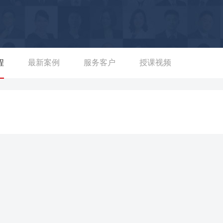
天），设计保险营销实战工具10+套，助力新人达成首月100%出单，9
开展《PPM卓越经理人》、《TAP顶尖赢家》、COP等课程70
三级机构负责人； ——为东吴人寿开展《步步为赢有效增员》《外勤团队
，出色的机构培训负责人和数位其他岗位管理干部10+位； ——为华泰
增员》等课程100+期，培养精英主管40+位，业务精英300+
程
最新案例
服务客户
授课视频
—为太平洋人寿开展《专业化销售流程》课程20+期，培养业务精英
础、新人衔训），参与搭建全国主管培养体系及健康规划师、养老规划