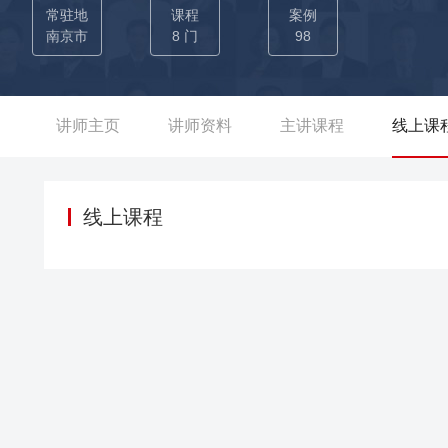
（创新班5天-新人衔接训练20天-晋升团60天-新晋主管培训3
常驻地
课程
案例
0天60%晋升率； 【培育业务精英数百人】 ——为德华安顾人寿
南京市
8 门
98
+期，培养精英主管100+位，业务精英3000+人，10余位
管理》等课程80期，培养精英主管80+位，业务精英2000+
人寿开展《NBSS需求导向销售》、《PPM卓越经理人》、《有效
讲师主页
讲师资料
主讲课程
线上课
（其中全国前十3个），外勤转为核心内勤管理干部12位； —
200+； ——为I云保设计新人培养体系（新人职前、新人基
师等绩优认证体系，是讲师培养体系的核心授课讲师
线上课程