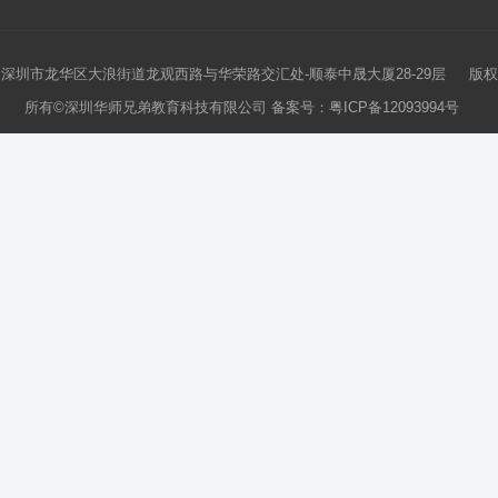
深圳市龙华区大浪街道龙观西路与华荣路交汇处-顺泰中晟大厦28-29层 版权
所有©深圳华师兄弟教育科技有限公司 备案号：
粤ICP备12093994号