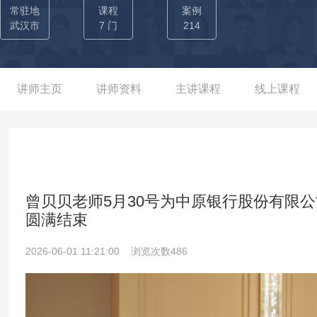
习矩阵”，灵活运用剧本杀、沙盘推演、翻转课堂等创新形式，结合
常驻地
课程
案例
知、压力管理等核心能力。典型课程《职场局中局》系列通过情景
武汉市
7 门
214
能力，广受企业高管与新生代员工好评。
讲师主页
讲师资料
主讲课程
线上课程
曾贝贝老师5月30号为中原银行股份有限
圆满结束
2026-06-01 11:21:00
浏览次数486