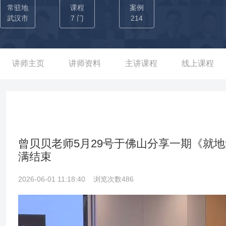
习矩阵”，灵活运用剧本杀、沙盘推演、翻转课堂等创新形式，结合
常驻地
课程
案例
知、压力管理等核心能力。典型课程《职场局中局》系列通过情景
武汉市
7 门
214
能力，广受企业高管与新生代员工好评。
讲师主页
讲师资料
主讲课程
线上课程
曾贝贝老师5月29号于佛山分享一期《就
满结束
2026-06-01 11:18:40
浏览次数486