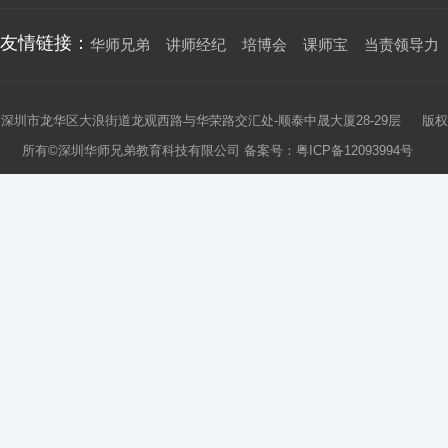
友情链接：
华师兄弟
讲师经纪
培博会
课师宝
当责领导力
深圳市龙华区大浪街道龙观西路与华荣路交汇处-顺泰中晟大厦28-29层 版权
所有©深圳华师兄弟教育科技有限公司 备案号：
粤ICP备12093994号