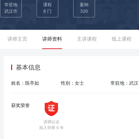
一，武汉市江岸区‘汉口文创谷’龙头项目，也是全国‘老房子+双创’
常驻地
课程
案例
武汉市
8 门
320
讲师主页
讲师资料
主讲课程
线上课程
基本信息
姓名：
陈亭如
性别：
女士
常驻地：
武汉
获奖荣誉
讲师认证
加入华师 6 年