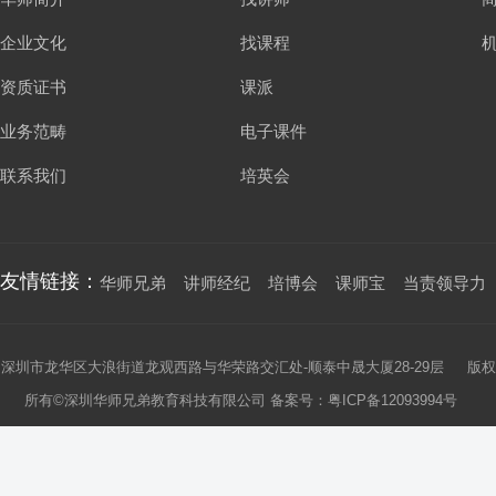
企业文化
找课程
资质证书
课派
业务范畴
电子课件
联系我们
培英会
友情链接：
华师兄弟
讲师经纪
培博会
课师宝
当责领导力
深圳市龙华区大浪街道龙观西路与华荣路交汇处-顺泰中晟大厦28-29层 版权
所有©深圳华师兄弟教育科技有限公司 备案号：
粤ICP备12093994号