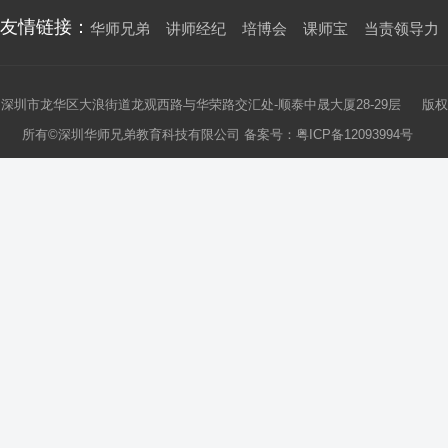
友情链接：
华师兄弟
讲师经纪
培博会
课师宝
当责领导力
深圳市龙华区大浪街道龙观西路与华荣路交汇处-顺泰中晟大厦28-29层 版权
所有©深圳华师兄弟教育科技有限公司 备案号：
粤ICP备12093994号