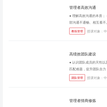
管理者高效沟通
● 理解高效沟通的本质；
部沟通不通畅、相互看不上
沟通套路； ● 掌握和对
授课对象：中
教练管理
高绩效团队建设
● 认识团队成员的天性以
匹配难题，促升团队合力 
融合团队核心管理者、融
授课对象：中
团队管理
团队成员、团队和组织这
管理者情商修炼