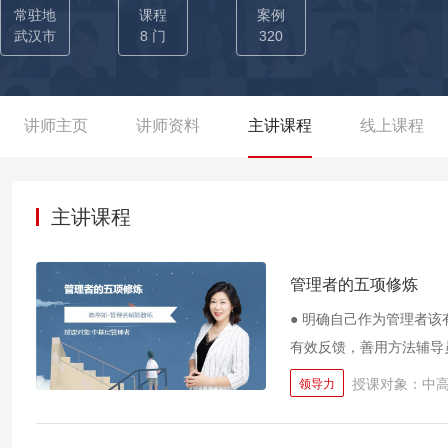
一，武汉市江岸区‘汉口文创谷’龙头项目，也是全国‘老房子+双创’
常驻地
课程
案例
武汉市
8 门
320
讲师主页
讲师资料
主讲课程
线上课程
主讲课程
管理者的五项修炼
● 明确自己作为管理者该
有效反馈，善用方法辅导员
循环法，形成管理思路及
授课对象：中
领导力