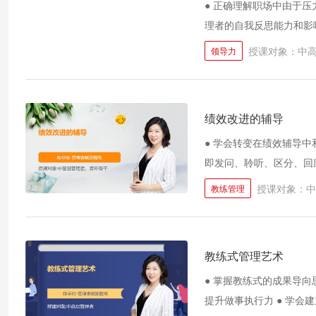
● 正确理解职场中由于压
理者的自我反思能力和影响
授课对象：中
领导力
绩效改进的辅导
● 学会转变在绩效辅导中
即发问、聆听、区分、回应
讨，揣着问题来，带着答
授课对象：中
教练管理
教练式管理艺术
● 掌握教练式的成果导向
提升做事执行力 ● 学会