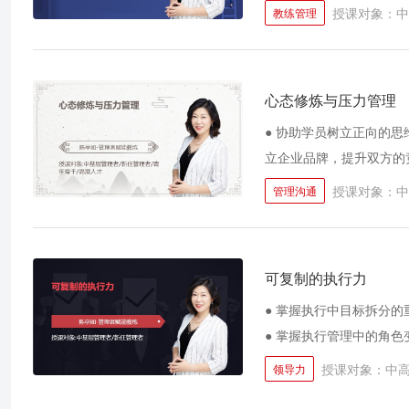
现场出成果 ● 建立和谐
授课对象：中
教练管理
方法开高效会议
心态修炼与压力管理
● 协助学员树立正向的思
立企业品牌，提升双方的
忠诚度 ● 有效引导学
授课对象：中
管理沟通
可复制的执行力
● 掌握执行中目标拆分的
● 掌握执行管理中的角色
授课对象：中
领导力